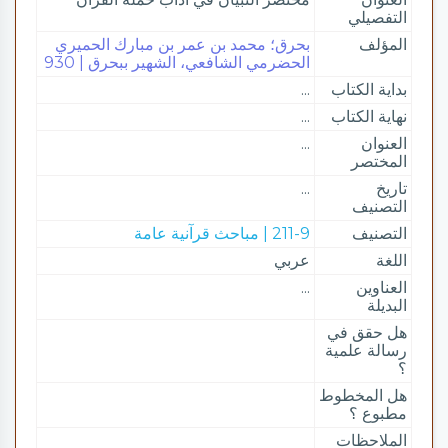
التفصيلي
المؤلف
بحرق؛ محمد بن عمر بن مبارك الحميري
الحضرمي الشافعي، الشهير ببحرق | 930
بداية الكتاب
...
نهاية الكتاب
...
العنوان
...
المختصر
تاريخ
...
التصنيف
التصنيف
211-9 | مباحث قرآنية عامة
اللغة
عربي
العناوين
...
البديلة
هل حقق في
رسالة علمية
؟
هل المخطوط
مطبوع ؟
الملاحظات