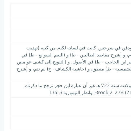
، ودفن في سرخس. كانت في لسانه لكنة. من كتبه (تهذيب
، و (شرح مقاصد الطالبين - ط) و (النعم السوابغ - ط) في
صر ابن الحاجب - ط) في الأصول، و (التلويح إلى كشف غوامض
شمسية - ط) منطق، و (حاشية الكشاف - خ) لم تتم، و (شرح
الأعلام 7: 219& بغية الوعاة 391 ومفتاح السعادة 1: 165 والدرر الكامنة 4: 350 وآداب اللغة 3: 235 وفيه كما في البدر الطالع: ولادته سنة 722 هـ غير أن عبارة ابن حجر ترجح ما ذكرناه.