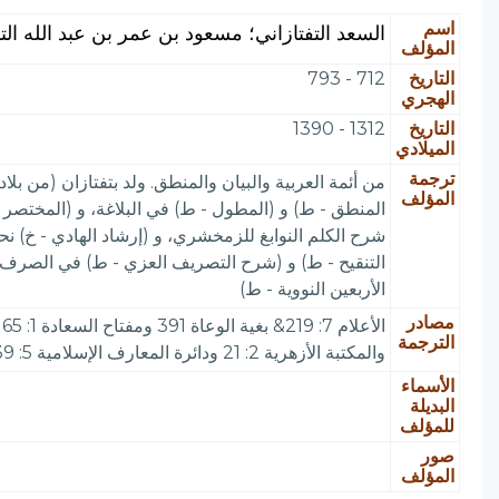
اسم
السعد التفتازاني؛ مسعود بن عمر بن عبد الله الت
المؤلف
التاريخ
712 - 793
الهجري
التاريخ
1312 - 1390
الميلادي
ترجمة
من أئمة العربية والبيان والمنطق. ولد بتفتازان (من 
المؤلف
المنطق - ط) و (المطول - ط) في البلاغة، و (المختصر 
شرح الكلم النوابغ للزمخشري، و (إرشاد الهادي - خ) 
التنقيح - ط) و (شرح التصريف العزي - ط) في الصرف
الأربعين النووية - ط)
مصادر
الترجمة
والمكتبة الأزهرية 2: 21 ودائرة المعارف الإسلامية 5: 339 ونشرة دار الكتب 1: 8 وفهرس المؤلفين 298 و 299 و Brock 2: 278 (215) S 2: 301. وانظر التيمورية 3: 134
الأسماء
البديلة
للمؤلف
صور
المؤلف