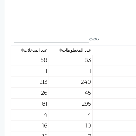
بحث
عدد المخطوطات
عدد المدخلات
58
83
1
1
213
240
26
45
81
295
4
4
16
10