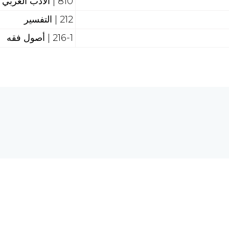
810 | الأدب العربي
212 | التفسير
216-1 | أصول فقه
هل تحتاج إلى مساع
 الحاسبات والشبكة العالمية
req.com
©2026 الرق المنشور، جميع الحقوق محفوظة