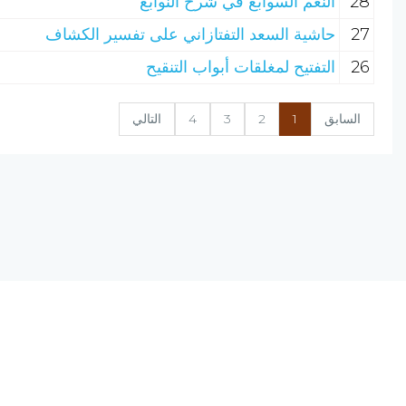
28
النعم السوابغ في شرح النوابغ
27
حاشية السعد التفتازاني على تفسير الكشاف
26
التفتيح لمغلقات أبواب التنقيح
السابق
1
2
3
4
التالي
نسخة الإصدار المرشحة، المحدودة v0.9
يحتوي مشروع (الرق المنشور) على مجموعة من البرامج المتكاملة ؛ تعمل على
(الانترنت) ؛ لتجمع بين أصول علم الفهرسة وبين تقنيات الحاسب الآلي الحديثة.