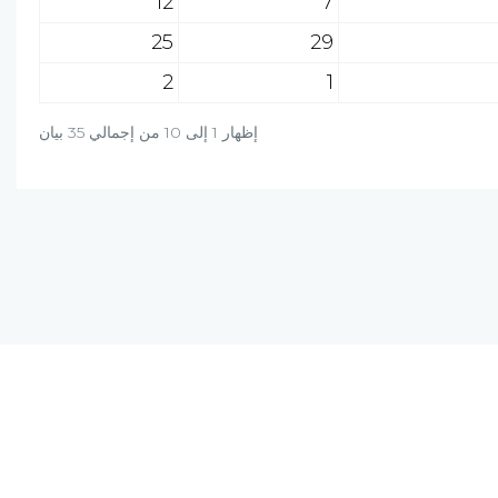
12
7
25
29
2
1
إظهار 1 إلى 10 من إجمالي 35 بيان
دة؟ راسلنا على البريد الالكتروني أو برسالة واتساب
+20-106-451-0027
info@al