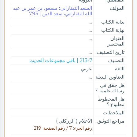
المؤلف
السعد التفتازاني؛ مسعود بن عمر بن عبد
الله التفتازاني، سعد الدين | 793
بداية الكتاب
...
نهاية الكتاب
...
العنوان
...
المختصر
تاريخ التصنيف
...
التصنيف
213-7 | باقي مجموعات الحديث
اللغة
عربي
العناوين البديلة
...
هل حقق في
رسالة علمية ؟
هل المخطوط
مطبوع ؟
الملاحظات
مراجع التوثيق
الأعلام ( الزركلي )
رقم الجزء: 7 / رقم الصفحة: 219