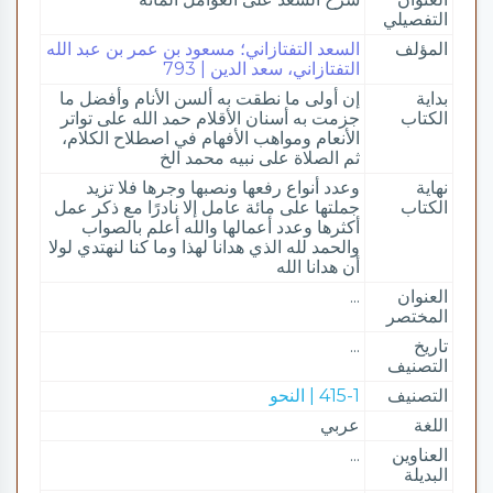
التفصيلي
المؤلف
السعد التفتازاني؛ مسعود بن عمر بن عبد الله
التفتازاني، سعد الدين | 793
بداية
إن أولى ما نطقت به ألسن الأنام وأفضل ما
الكتاب
جزمت به أسنان الأقلام حمد الله على تواتر
الأنعام ومواهب الأفهام في اصطلاح الكلام،
ثم الصلاة على نبيه محمد الخ
نهاية
وعدد أنواع رفعها ونصبها وجرها فلا تزيد
الكتاب
جملتها على مائة عامل إلا نادرًا مع ذكر عمل
أكثرها وعدد أعمالها والله أعلم بالصواب
والحمد لله الذي هدانا لهذا وما كنا لنهتدي لولا
أن هدانا الله
العنوان
...
المختصر
تاريخ
...
التصنيف
التصنيف
415-1 | النحو
اللغة
عربي
العناوين
...
البديلة