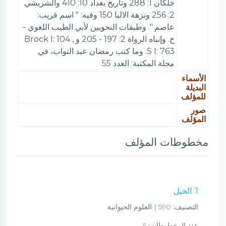
خلكان 1: 288 وتاريخ بغداد 10: 410 والشريشي
2: 256 ونزهة الالبا 150 وفيه: " اسم قريب:
عاصم ". وطبقات النحويين لأبي الطيب اللغوي -
خ. وإنباه الرواة 2: 197 - 205 و , Brock I: 104
S I: 763. وما كتب رمضان عبد التواب، في
مجلة المكتبة: العدد 55
الأسماء
البديلة
للمؤلف
صور
المؤلف
مخطوطات المؤلف
1. الخيل
التصنيف:
590 | العلوم الحيوانية
عدد المخطوطات:
5