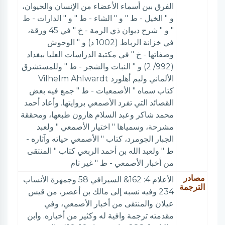
الفرق بين أسماء الأعضاء من الإنسان والحيوان،
و " الخيل - ط " و " الشاء - ط " و " الدارات - ط
" و " شرح ديوان ذي الرمة - خ " في 45 ورقة،
في خزانة الرباط (1002 د) و " الوحوش
وصفاتها - خ " في مكتبة الدراسات العليا ببغداد
(992/ 2) و " النبات والشجر - ط " وللمستشرق
الألماني وليم أهلورد Vilhelm Ahlwardt
كتاب سماه " الأصمعيات - ط " جمع فيه بعض
القصائد التي تفرد الأصمعي بروايتها. وأعاد أحمد
محمد شاكر وعبد السلام هارون طبعها، ومحققة
مشرحة، وسمياها " اختيار الأصمعي " ولعبد
الجبار الجومرد، كتاب " الأصمعي حياته وآثاره -
ط " ولعبد الله بن أحمد الربعي كتاب " المنتقى
من أخبار الأصمعي - ط " غير تام
مصادر
الأعلام 4: 162& السيرافي 58 وجمهرة الأنساب
الترجمة
234 وفيه نسبه إلى مالك بن أعصر، من قيس
عيلان والمنتقى من أخبار الأصمعي، وفي
مقدمته ترجمة وافية له وكثير من أخباره. وابن