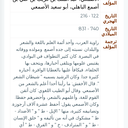
المؤلف
أصمع الباهلي، أبو سعيد الأصمعي
التاريخ
122 - 216
الهجري
التاريخ
740 - 831
الميلادي
ترجمة
راوية العرب، وأحد أئمة العلم باللغة والشعر
المؤلف
والبلدان. نسبته إلى جده أصمع. ومولده ووفاته
في البصرة. كان كثير التطواف في البوادي،
يقتبس علومها ويتلقى أخبارها، ويتحف بها
الخلفاء، فيكافأ عليها بالعطايا الوافرة. أخباره
كثيرة جدا. وكان الرشيد يسميه " شيطان الشعر
". قال الأخفش: ما رأينا أحدا أعلم بالشعر من
الأصمعي. وقال أبو الطيب اللغوي: كان أتقن
القوم للغة، وأعلمهم بالشعر، وأحضرهم حفظا.
وكان الأصمعي يقول: أحفظ عشرة آلاف أرجوزة.
وتصانيفه كثيرة، منها " الإبل - ط " و " الأضداد -
ط " مشكوك في أنه من تأليفه و " خلق الإنسان
- ط " و " المترادف - خ " و " الفرق - ط " أي