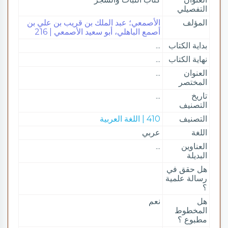
التفصيلي
المؤلف
الأصمعي؛ عبد الملك بن قريب بن علي بن
أصمع الباهلي، أبو سعيد الأصمعي | 216
بداية الكتاب
...
نهاية الكتاب
...
العنوان
...
المختصر
تاريخ
...
التصنيف
التصنيف
410 | اللغة العربية
اللغة
عربي
العناوين
...
البديلة
هل حقق في
رسالة علمية
؟
هل
نعم
المخطوط
مطبوع ؟