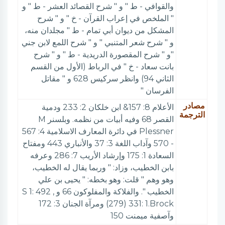
والقوافي - ط " و " شرح القصائد العشر - ط " و
" الملخص في إعراب القرآن - خ " و " شرح
المشكل من ديوان أبي تمام - ط " مجلدان منه،
و " شرح شعر المتنبي " و " شرح اللمع لابن جني
"و " شرح المقصورة الدريدية - ط " و " شرح
بانت سعاد - خ " في الرباط (الأول من القسم
الثاني 94) وانظر سركيس 628 و " مقاتل
الفرسان "
مصادر
الأعلام 8: 157& ابن خلكان 2: 233 ودمية
الترجمة
القصر 68 وفيه أبيات من نظمه. وبلسنر M
Plessner في دائرة المعارف الاسلامية 4: 567
- 570 وآداب اللغة 3: 37 والأنباري 443 ومفتاح
السعادة 1: 175 وإرشاد الأريب 7: 286 وعرفه
بابن الخطيب، وزاد: " وربما يقال له الخطيب،
وهو وهم " قلت: وهو بخطه: " يحيى بن علي
الخطيب ". والفلاكة والمفلوكون 66 و , S 1: 492
(279) 331: 1.Brock ومرآة الجنان 3: 172
وآصفية ميمنت 150