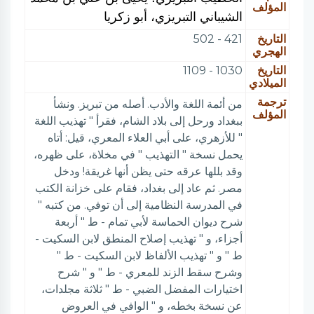
المؤلف
الشيباني التبريزي، أبو زكريا
التاريخ
421 - 502
الهجري
التاريخ
1030 - 1109
الميلادي
ترجمة
من أئمة اللغة والأدب. أصله من تبريز. ونشأ
المؤلف
ببغداد ورحل إلى بلاد الشام، فقرأ " تهذيب اللغة
" للأزهري، على أبي العلاء المعري، قيل: أتاه
يحمل نسخة " التهذيب " في مخلاة، على ظهره،
وقد بللها عرقه حتى يظن أنها غريقة! ودخل
مصر. ثم عاد إلى بغداد، فقام على خزانة الكتب
في المدرسة النظامية إلى أن توفي. من كتبه "
شرح ديوان الحماسة لأبي تمام - ط " أربعة
أجزاء، و " تهذيب إصلاح المنطق لابن السكيت -
ط " و " تهذيب الألفاظ لابن السكيت - ط "
وشرح سقط الزند للمعري - ط " و " شرح
اختيارات المفضل الضبي - ط " ثلاثة مجلدات،
عن نسخة بخطه، و " الوافي في العروض