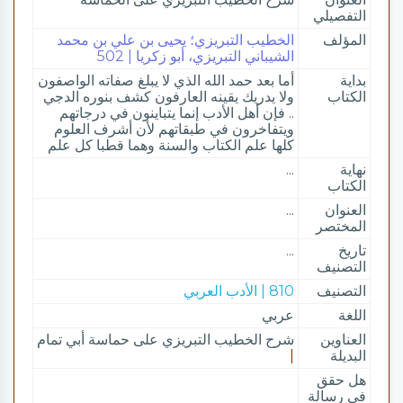
التفصيلي
المؤلف
الخطيب التبريزي؛ يحيى بن علي بن محمد
الشيباني التبريزي، أبو زكريا | 502
بداية
أما بعد حمد الله الذي لا يبلغ صفاته الواصفون
الكتاب
ولا يدريك يقينه العارفون كشف بنوره الدجي
.. فإن أهل الأدب إنما يتباينون في درجاتهم
ويتفاخرون في طبقاتهم لأن أشرف العلوم
كلها علم الكتاب والسنة وهما قطبا كل علم
نهاية
...
الكتاب
العنوان
...
المختصر
تاريخ
...
التصنيف
التصنيف
810 | الأدب العربي
اللغة
عربي
العناوين
شرح الخطيب التبريزي على حماسة أبي تمام
البديلة
|
هل حقق
في رسالة