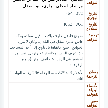
المؤلف
بن بندار العجلي الرازي، أبو الفضل
التاريخ
370 - 454
الهجري
التاريخ
980 - 1062
الميلادي
ترجمة
مقرئ فاضل عارف بالأدب. قيل: مولده بمكة.
المؤلف
عاش عمره يتنقل في البلدان. وكان لا ينزل
الخوانق (جمع خانقاه) بل يأوي إلى أحد المساجد،
فإذا عرف الناس مكانه تركه. وتوفي بنيسابور.
له شعر في الزهد، وتصانيف، منها (جامع
الوقوف)
مصادر
الأعلام 3: 294& بغية الوعاة 296 وغاية النهاية 1:
الترجمة
361
الأسماء
البديلة
للمؤلف
صور
المؤلف