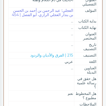
التفصيلي
المؤلف
العجلي؛ عبد الرحمن بن أحمد بن الحسن
بن بندار العجلي الرازي، أبو الفضل | 454
بداية الكتاب
...
نهاية الكتاب
...
العنوان
...
المختصر
تاريخ
...
التصنيف
التصنيف
215 | الفرق والأديان والردود
اللغة
عربي
العناوين
...
البديلة
هل حقق في
رسالة علمية
؟
هل المخطوط
نعم
مطبوع ؟
الملاحظات