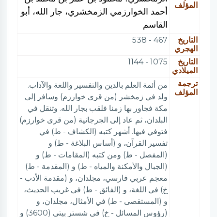
المؤلف
أحمد الخوارزمي الزمخشري، جار الله، أبو
القاسم
التاريخ
467 - 538
الهجري
التاريخ
1075 - 1144
الميلادي
ترجمة
من أئمة العلم بالدين والتفسير واللغة والآداب.
المؤلف
ولد في زمخشر (من قرى خوارزم) وسافر إلى
مكة فجاور بها زمنا فلقب بجار الله. وتنقل في
البلدان، ثم عاد إلى الجرجانية (من قرى خوارزم)
فتوفي فيها. أشهر كتبه (الكشاف - ط) في
تفسير القرآن، و (أساس البلاغة - ط) و
(المفصل - ط) ومن كتبه (المقامات - ط) و
(الجبال والأمكنة والمياه - ط) و (المقدمة - ط)
معجم عربي فارسي، مجلدان، و (مقدمة الأدب -
خ) في اللغة، و (الفائق - ط) في غريب الحديث،
و (المستقصى - ط) في الأمثال، مجلدان، و
(رؤوس المسائل - خ) في شستر بيتي (3600) و