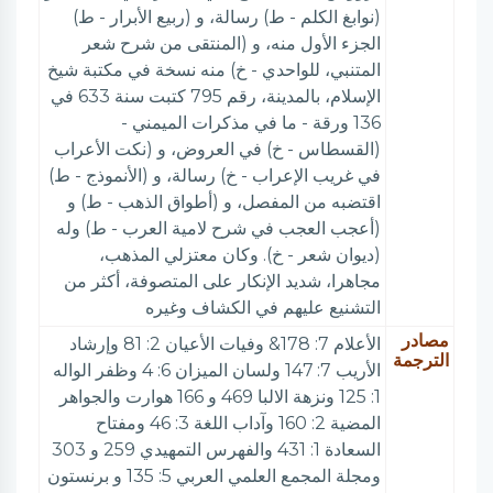
(نوابغ الكلم - ط) رسالة، و (ربيع الأبرار - ط)
الجزء الأول منه، و (المنتقى من شرح شعر
المتنبي، للواحدي - خ) منه نسخة في مكتبة شيخ
الإسلام، بالمدينة، رقم 795 كتبت سنة 633 في
136 ورقة - ما في مذكرات الميمني -
(القسطاس - خ) في العروض، و (نكت الأعراب
في غريب الإعراب - خ) رسالة، و (الأنموذج - ط)
اقتضبه من المفصل، و (أطواق الذهب - ط) و
(أعجب العجب في شرح لامية العرب - ط) وله
(ديوان شعر - خ). وكان معتزلي المذهب،
مجاهرا، شديد الإنكار على المتصوفة، أكثر من
التشنيع عليهم في الكشاف وغيره
مصادر
الأعلام 7: 178& وفيات الأعيان 2: 81 وإرشاد
الترجمة
الأريب 7: 147 ولسان الميزان 6: 4 وظفر الواله
1: 125 ونزهة الالبا 469 و 166 هوارت والجواهر
المضية 2: 160 وآداب اللغة 3: 46 ومفتاح
السعادة 1: 431 والفهرس التمهيدي 259 و 303
ومجلة المجمع العلمي العربي 5: 135 و برنستون