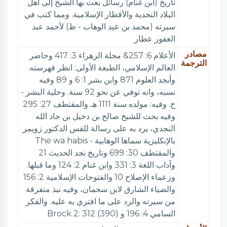
تاريخ (ابن غنام) رسائل بعث بها الشيخ إلى أهل
البلاد النجدية والأقطار الإسلامية. ومما كتب في
سيرته (محمد بن عبد الوهاب - ط) لأحمد عبد
الغفور عطار
مصادر
الأعلام 6: 257& مجلة الزهراء 3: 417 وحاضر
الترجمة
العالم الإسلامي، الطبعة الأولى: انظر فهرسته.
وأبجد العلوم 871 وابن بشر 1: 6 و 89 وفيه
نسبه، وانه توفي عن نحو 92 سنة. وحلية البشر -
خ. وفيه: مولده سنة 1111 هـ والمقتطف 27: 295
وفيه بحث للشيخ صالح بن دخيل بن جاد الله
النجدي، يرد به على رسالة للقس الدكتور زويمر
بالإنكليزية سماها الوهابية - The wa habis
والمقتطف 30: 699 وتاريخ نجد الحديث 21
وآداب اللغة 3: 331 وابن غنام 2: 124 وما قبلها.
وزعماء الإصلاح 10 والفتوحات الإسلامية 2: 156
والضياء الشارق لابن سحمان، وفيه نبذ متفرقة
من سيرته والرد على ما افتري به عليه. والفكر
السامي 4: 196 و (Brock 2: 312 (390