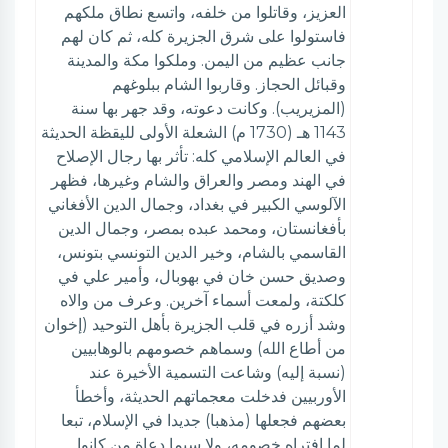
العزيز، وقاتلوا من خلفه، واتسع نطاق ملكهم
فاستولوا على شرق الجزيرة كله، ثم كان لهم
جانب عظيم من اليمن. وملكوا مكة والمدينة
وقبائل الحجاز. وقاربوا الشام ببلوغهم
(المزيريب). وكانت دعوته، وقد جهر بها سنة
1143 هـ (1730 م) الشعلة الأولى لليقظة الحديثة
في العالم الإسلامي كله: تأثر بها رجال الإصلاح
في الهند ومصر والعراق والشام وغيرها، فظهر
الآلوسي الكبير في بغداد، وجمال الدين الأفغاني
بأفغانستان، ومحمد عبده بمصر، وجمال الدين
القاسمي بالشام، وخير الدين التونسي بتونس،
وصديق حسن خان في بهوبال، وأمير علي في
كلكتة، ولمعت أسماء آخرين. وعرف من والاه
وشد أزره في قلب الجزيرة بأهل التوحيد (إخوان
من أطاع الله) وسماهم خصومهم بالوهابيين
(نسبة إليه) وشاعت التسمية الأخيرة عند
الأوربيين فدخلت معجماتهم الحديثة، وأخطأ
بعضهم فجعلها (مذهبا) جديدا في الإسلام، تبعا
لما افتراه خصومه، ولا سيما دعاة من كانوا