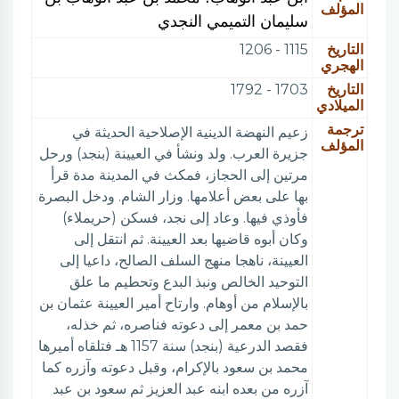
المؤلف
سليمان التميمي النجدي
التاريخ
1115 - 1206
الهجري
التاريخ
1703 - 1792
الميلادي
ترجمة
زعيم النهضة الدينية الإصلاحية الحديثة في
المؤلف
جزيرة العرب. ولد ونشأ في العيينة (بنجد) ورحل
مرتين إلى الحجاز، فمكث في المدينة مدة قرأ
بها على بعض أعلامها. وزار الشام. ودخل البصرة
فأوذي فيها. وعاد إلى نجد، فسكن (حريملاء)
وكان أبوه قاضيها بعد العيينة. ثم انتقل إلى
العيينة، ناهجا منهج السلف الصالح، داعيا إلى
التوحيد الخالص ونبذ البدع وتحطيم ما علق
بالإسلام من أوهام. وارتاح أمير العيينة عثمان بن
حمد بن معمر إلى دعوته فناصره، ثم خذله،
فقصد الدرعية (بنجد) سنة 1157 هـ فتلقاه أميرها
محمد بن سعود بالإكرام، وقبل دعوته وآزره كما
آزره من بعده ابنه عبد العزيز ثم سعود بن عبد