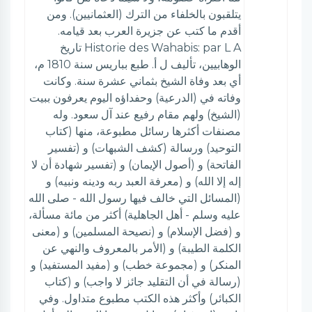
يتلقبون بالخلفاء من الترك (العثمانيين). ومن
أقدم ما كتب عن جزيرة العرب بعد قيامه.
Historie des Wahabis: par L A تاريخ
الوهابيين، تأليف ل أ. طبع بباريس سنة 1810 م،
أي بعد وفاة الشيخ بثماني عشرة سنة. وكانت
وفاته في (الدرعية) وحفداؤه اليوم يعرفون ببيت
(الشيخ) ولهم مقام رفيع عند آل سعود. وله
مصنفات أكثرها رسائل مطبوعة، منها (كتاب
التوحيد) ورسالة (كشف الشبهات) و (تفسير
الفاتحة) و (أصول الإيمان) و (تفسير شهادة أن لا
إله إلا الله) و (معرفة العبد ربه ودينه ونبيه) و
(المسائل التي خالف فيها رسول الله - صلى الله
عليه وسلم - أهل الجاهلية) أكثر من مائة مسألة،
و (فضل الإسلام) و (نصيحة المسلمين) و (معنى
الكلمة الطيبة) و (الأمر بالمعروف والنهي عن
المنكر) و (مجموعة خطب) و (مفيد المستفيد) و
(رسالة في أن التقليد جائز لا واجب) و (كتاب
الكبائر) وأكثر هذه الكتب مطبوع متداول. وفي