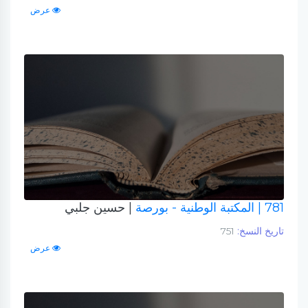
عرض
781
| المكتبة الوطنية - بورصة
| حسين جلبي
تاريخ النسخ:
751
عرض