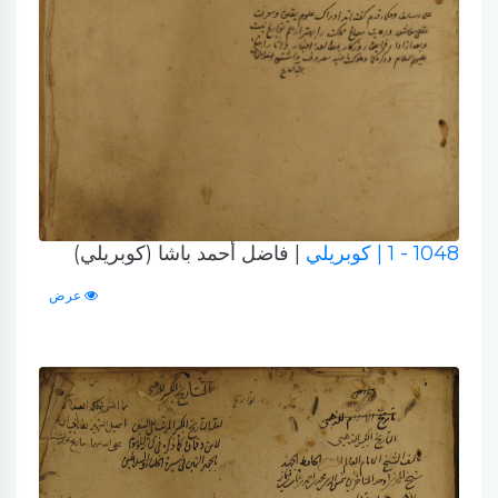
1048 - 1
| كوبريلي
| فاضل أحمد باشا (كوبريلي)
عرض