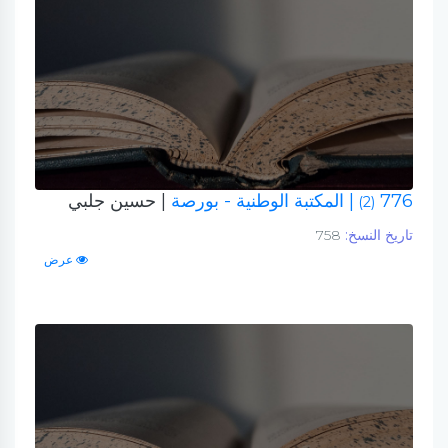
776
| المكتبة الوطنية - بورصة
| حسين جلبي
(2)
تاريخ النسخ:
758
عرض