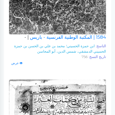
1584
| المكتبة الوطنية الفرنسية - باريس
| -
الناسخ:
ابن حمزة الحسيني؛ محمد بن علي بن الحسن بن حمزة
الحسيني الدمشقي، شمس الدين، أبو المحاسن
تاريخ النسخ:
756
عرض