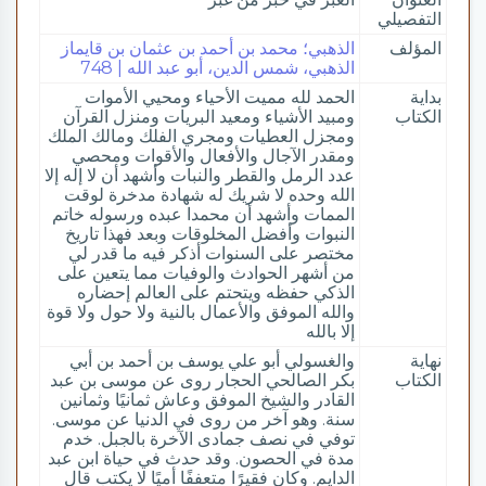
التفصيلي
المؤلف
الذهبي؛ محمد بن أحمد بن عثمان بن قايماز
الذهبي، شمس الدين، أبو عبد الله | 748
بداية
الحمد لله مميت الأحياء ومحيي الأموات
الكتاب
ومبيد الأشياء ومعيد البريات ومنزل القرآن
ومجزل العطيات ومجري الفلك ومالك الملك
ومقدر الآجال والأفعال والأقوات ومحصي
عدد الرمل والقطر والنبات وأشهد أن لا إله إلا
الله وحده لا شريك له شهادة مدخرة لوقت
الممات وأشهد أن محمدا عبده ورسوله خاتم
النبوات وأفضل المخلوقات وبعد فهذا تاريخ
مختصر على السنوات أذكر فيه ما قدر لي
من أشهر الحوادث والوفيات مما يتعين على
الذكي حفظه ويتحتم على العالم إحضاره
والله الموفق والأعمال بالنية ولا حول ولا قوة
إلا بالله
نهاية
والغسولي أبو علي يوسف بن أحمد بن أبي
الكتاب
بكر الصالحي الحجار روى عن موسى بن عبد
القادر والشيخ الموفق وعاش ثمانيًا وثمانين
سنة. وهو آخر من روى في الدنيا عن موسى.
توفي في نصف جمادى الآخرة بالجبل. خدم
مدة في الحصون. وقد حدث في حياة ابن عبد
الدايم. وكان فقيرًا متعففًا أميًا لا يكتب قال