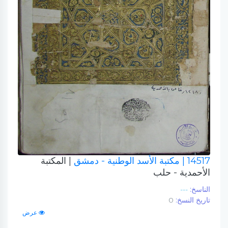
14517
| مكتبة الأسد الوطنية - دمشق
| المكتبة
الأحمدية - حلب
الناسخ:
---
تاريخ النسخ:
0
عرض