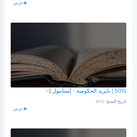
عرض
5015
| بايزيد الحكومية - إستانبول
| -
تاريخ النسخ:
830
عرض