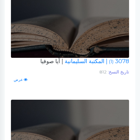
3078
| المكتبة السليمانية
| آيا صوفيا
(1)
تاريخ النسخ:
812
عرض