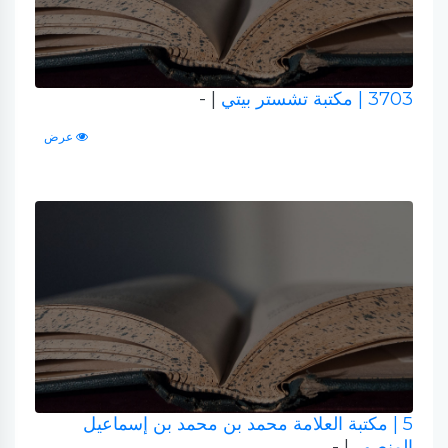
3703
| مكتبة تشستر بيتي
| -
عرض
5
| مكتبة العلامة محمد بن محمد بن إسماعيل
المنصور
| -