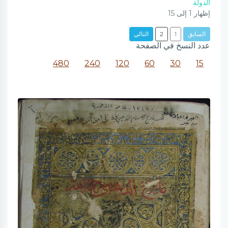
الدولة
إظهار
1
إلى
15
السابق
1
2
التالي
عدد النسخ في الصفحة
480
240
120
60
30
15