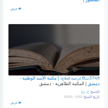
عرض
3749ت8
| مكتبة الأسد الوطنية -
(ترجمة الحلاج).
دمشق
| المكتبة الظاهرية - دمشق
الناسخ:
[د. ن]
تاريخ النسخ:
900 - 1000
عرض