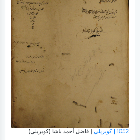
1052
| كوبريلي
| فاضل أحمد باشا (كوبريلي)