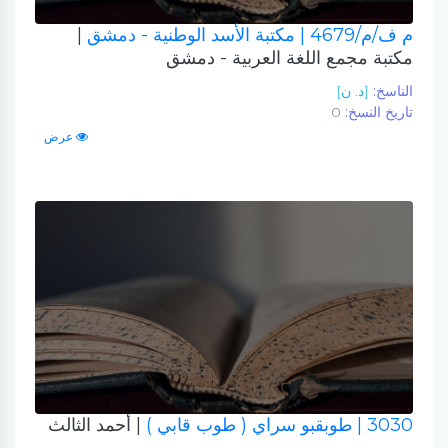
م ف/م/4679
| مكتبة الأسد الوطنية - دمشق
|
مكتبة مجمع اللغة العربية - دمشق
الناسخ:
[د. ن]
تاريخ النسخ:
0
عرض
3030
| طوبقبو سراي ( طوب قابي )
| أحمد الثالث