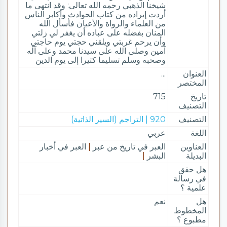
شيخنا الذهبي رحمه الله تعالى: وقد انتهى ما
أردت إيراده من كتاب الحوادث وأكابر الناس
من العلماء والرواة والأعيان فأسأل الله
المنان بفضله على عباده أن يغفر لي زلتي
وأن يرحم غربتي ويلقني حجتي يوم حاجتي
آمين وصلى الله على سيدنا محمد وعلى آله
وصحبه وسلم تسليما كثيرا إلى يوم الدين
العنوان
...
المختصر
تاريخ
715
التصنيف
التصنيف
920 | التراجم (السير الذاتية)
اللغة
عربي
العناوين
العبر في تاريخ من عبر
|
العبر في أخبار
البديلة
البشر
|
هل حقق
في رسالة
علمية ؟
هل
نعم
المخطوط
مطبوع ؟