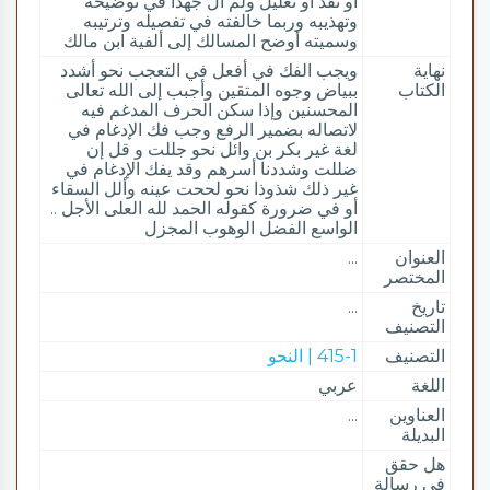
أو نقد أو تعليل ولم آل جهدا في توضيحه
وتهذيبه وربما خالفته في تفصيله وترتيبه
وسميته أوضح المسالك إلى ألفية ابن مالك
نهاية
ويجب الفك في أفعل في التعجب نحو أشدد
الكتاب
ببياض وجوه المتقين وأجبب إلى الله تعالى
المحسنين وإذا سكن الحرف المدغم فيه
لاتصاله بضمير الرفع وجب فك الإدغام في
لغة غير بكر بن وائل نحو جللت و قل إن
ضللت وشددنا أسرهم وقد يفك الإدغام في
غير ذلك شذوذا نحو لححت عينه وألل السقاء
أو في ضرورة كقوله الحمد لله العلى الأجل ..
الواسع الفضل الوهوب المجزل
العنوان
...
المختصر
تاريخ
...
التصنيف
التصنيف
415-1 | النحو
اللغة
عربي
العناوين
...
البديلة
هل حقق
في رسالة