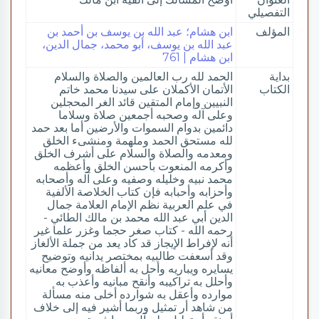
التفصيلي
المؤلف
ابن هشام؛ عبد الله بن يوسف بن أحمد بن
عبد الله بن يوسف، أبو محمد، جمال الدين،
ابن هشام | 761
بداية
الحمد لله رب العالمين والصلاة والسلام
الكتاب
الأتمان الأكملان على سيدنا محمد خاتم
النبيين وإمام المتقين قائد الغر المحجلين
وعلى آله وصحبه أجمعين صلاة وسلاما
دائمين بدوام السموات والأرضين أما بعد حمد
لله مستحق الحمد وملهمة ومنشىء الخلق
ومعدمه والصلاة والسلام على أشرف الخلق
وأكرمه المنعوت بأحسن الخلق وأعظمه
محمد نبيه وخليله وصفيه وعلى آله وأصحابه
وأحزابه وأحبابه فإن كتاب الخلاصة الألفية
في علم العربية نظم الإمام العلامة جمال
الدين أبي عبد الله محمد بن مالك الطائي -
رحمه الله - كتاب صغر حجما وغزر علما غير
أنه لإفراط الإيجاز قد كاد يعد من جملة الألغاز
وقد أسعفت طالبيه بمختصر يدانيه وتوضيح
يسايره ويباريه وأحل به ألفاظه وأوضح معانيه
وأحلل به تراكيبه وأنقح مبانيه وأعذب به
موارده وأعقل به شوارده أخلى منه مسألة
من شاهد أر تمثيل وربما أشير فيه إلى خلاف