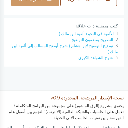
كتب مصنفة ذات علاقة
1-
الألفية في النحو ( ألفية ابن مالك )
2-
التصريح بمضمون التوضيح
3-
توضيح التوضيح لابن هشام ( شرح أوضح المسالك إلى ألفية ابن
مالك )
4-
شرح الشواهد الكبرى
نسخة الإصدار المرشحة، المحدودة v0.9
يحتوي مشروع (الرق المنشور) على مجموعة من البرامج المتكاملة ؛
تعمل على الحاسبات والشبكة العالمية (الانترنت) ؛ لتجمع بين أصول علم
الفهرسة وبين تقنيات الحاسب الآلي الحديثة.
هل تحتاج إلى مساعدة؟ راسلنا على البريد الالكتروني أو برسالة