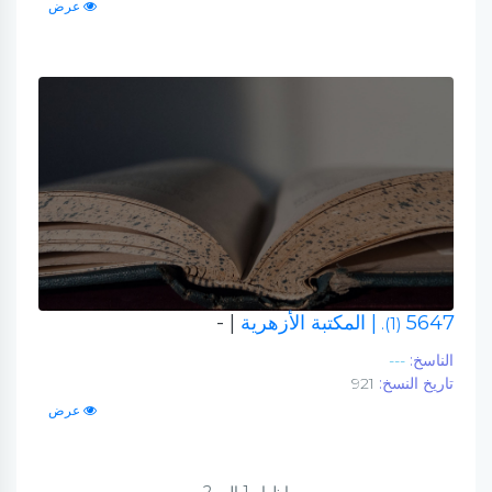
عرض
5647
| المكتبة الأزهرية
| -
(1).
الناسخ:
---
تاريخ النسخ:
921
عرض
إظهار
1
إلى
2