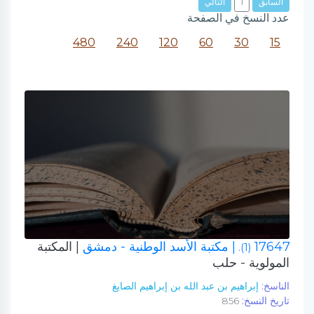
السابق
1
التالي
عدد النسخ في الصفحة
480
240
120
60
30
15
17647
| مكتبة الأسد الوطنية - دمشق
| المكتبة
(1).
المولوية - حلب
الناسخ:
إبراهيم بن عبد الله بن إبراهيم الصايغ
تاريخ النسخ:
856