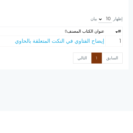
إظهار
بيان
#
عنوان الكتاب المصنف
1
إيضاح الفتاوي في النكت المتعلقة بالحاوي
السابق
1
التالي
نسخة الإصدار المرشحة، المحدودة v0.9
يحتوي مشروع (الرق المنشور) على مجموعة من البرامج المتكاملة ؛ تعمل على