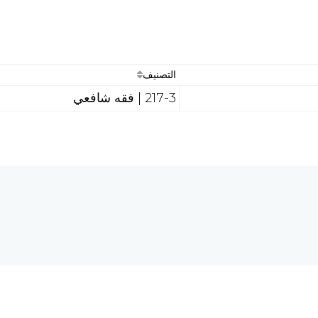
التصنيف
217-3 | فقه شافعي
هل تحتاج إلى مساع
 الحاسبات والشبكة العالمية
req.com