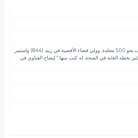
فقيه شافعي يماني من أهل زبيد مولدا ووفاة. اختص بالظاهر يحيى بن إسماعيل: صاحب اليمن. وأنشأ له مكتبة في في تعز بلغت نحو 500 مجلدة. وولي قضاء الأقضية في زبيد (844) واستمر
ير بخطه الغاية في الصحة. له كتب منها " إيضاح الفتاوي في