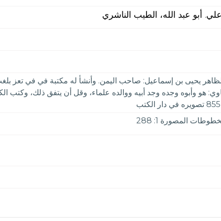
ي. أبو عبد الله، الطيب الناشري
ي: هو وأبوه وجده وجد أبيه ووالده علماء، وقل أن يتفق ذلك، وكتب الكث