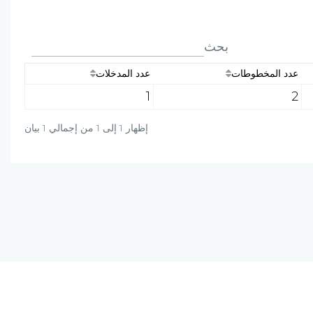
بحث
عدد المخطوطات
عدد المدخلات
1
2
إظهار 1 إلى 1 من إجمالي 1 بيان
دة؟ راسلنا على البريد الالكتروني أو برسالة واتساب
+20-106-451-0027
info@al