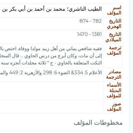
اسم
الطيب الناشري؛ محمد بن أحمد بن أبي بكر بن عل
المؤلف
التاريخ
782 - 874
الهجري
التاريخ
1381 - 1470
الميلادي
ترجمة
المؤلف
إلى أن مات، وكان أبرع من درس الحاوي ... قال السخاو
النكت المتعلقة بالحاوي - خ " ثلاثة مجلدات أنجزه سنة 855 تصويره في دار الكتب
مصادر
الأعلام 5: 334& الضوء 6: 298 والأزهرية 2: 449 والمخطوطات المصورة 1: 288
الترجمة
الأسماء
البديلة
للمؤلف
صور
المؤلف
مخطوطات المؤلف