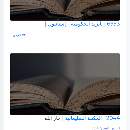
6993
| بايزيد الحكومية - إستانبول
| -
عرض
2044
| المكتبة السليمانية
| جار الله
تاريخ النسخ:
734