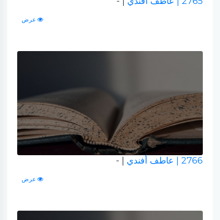
2765
| عاطف أفندي
| -
عرض
2766
| عاطف أفندي
| -
عرض