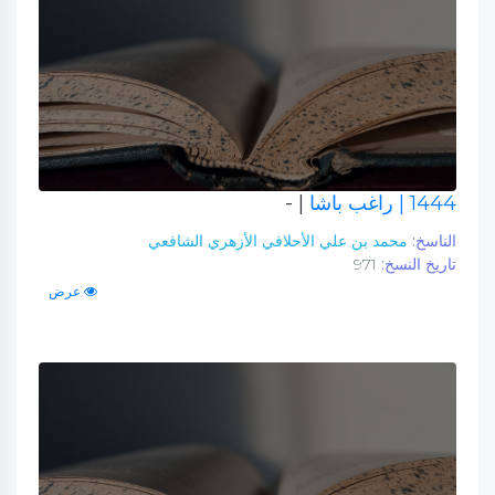
1444
| راغب باشا
| -
الناسخ:
محمد بن علي الأحلافي الأزهري الشافعي
تاريخ النسخ:
971
عرض