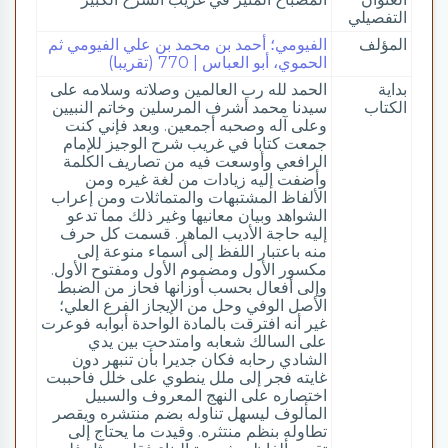
التفصيلي
المؤلف
الفيومي؛ أحمد بن محمد بن علي الفيومي ثم
الحموي، أبو العباس | 770 (تقريبا)
بداية
الحمد لله رب العالمين وصلاته وسلامه على
الكتاب
سيدنا محمد أشرف المرسلين وخاتم النبيين
وعلى آله وصحبه أجمعين. وبعد فإني كنت
جمعت كتابا في غريب شرح الوجيز للإمام
الرافعي وأوسعت فيه من تصاريف الكلمة
وأضفت إليه زيادات من لغة غيره ومن
الألفاظ المشتبهات والمتماثلات ومن إعراب
الشواهد وبيان معانيها وغير ذلك مما تدعو
إليه حاجة الأديب الماهر. قسمت كل حرف
منه باعتبار اللفظ إلى أسماء منوعة إلى
مكسور الأول ومضموم الأول ومفتوح الأول.
وإلى أفعال بحسب أوزانها فحاز من الضبط
الأصل الوفي وحل من الإيجاز الفرع العلي؛
غير أنه افترقت بالمادة الواحدة أبوابه فوعرت
على السالك شعابه وامتدحت بين يدي
الشادي رحابه فكان جديرا بأن تنبهر دون
غايته فجر إلى ملل ينطوي على خلل فأحببت
اختصاره على النهج المعروف والسبيل
المألوف ليسهل تناوله بضم منتشره ويقصر
تطاوله بنظم منتثره. وقيدت ما يحتاج إلى