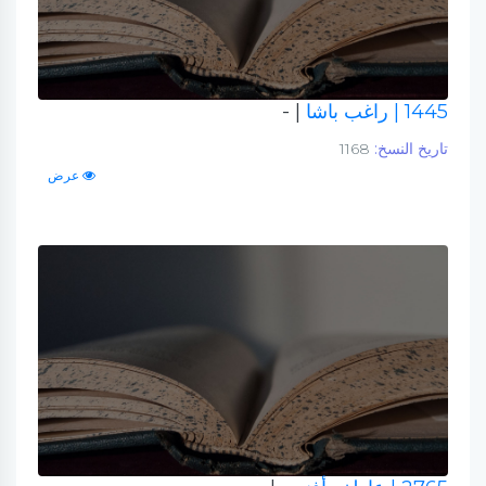
1445
| راغب باشا
| -
تاريخ النسخ:
1168
عرض