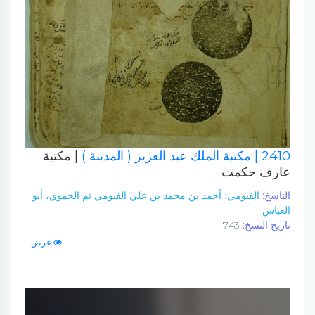
2410
| مكتبة الملك عبد العزيز ( المدينة )
| مكتبة
عارف حكمت
الناسخ:
الفيومي؛ أحمد بن محمد بن علي الفيومي ثم الحموي، أبو
العباس
تاريخ النسخ:
743
عرض