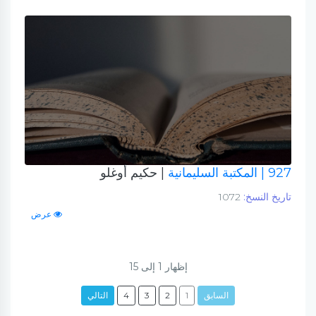
927
| المكتبة السليمانية
| حكيم أوغلو
تاريخ النسخ:
1072
عرض
إظهار
1
إلى
15
السابق
1
2
3
4
التالي