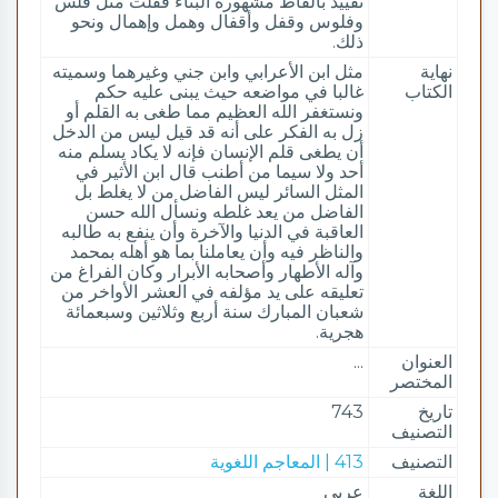
تقييد بألفاظ مشهورة البناء فقلت مثل فلس
وفلوس وقفل وأقفال وهمل وإهمال ونحو
ذلك.
نهاية
مثل ابن الأعرابي وابن جني وغيرهما وسميته
الكتاب
غالبا في مواضعه حيث يبنى عليه حكم
ونستغفر الله العظيم مما طغى به القلم أو
زل به الفكر على أنه قد قيل ليس من الدخل
أن يطغى قلم الإنسان فإنه لا يكاد يسلم منه
أحد ولا سيما من أطنب قال ابن الأثير في
المثل السائر ليس الفاضل من لا يغلط بل
الفاضل من يعد غلطه ونسأل الله حسن
العاقبة في الدنيا والآخرة وأن ينفع به طالبه
والناظر فيه وأن يعاملنا بما هو أهله بمحمد
وآله الأطهار وأصحابه الأبرار وكان الفراغ من
تعليقه على يد مؤلفه في العشر الأواخر من
شعبان المبارك سنة أربع وثلاثين وسبعمائة
هجرية.
العنوان
...
المختصر
تاريخ
743
التصنيف
التصنيف
413 | المعاجم اللغوية
اللغة
عربي