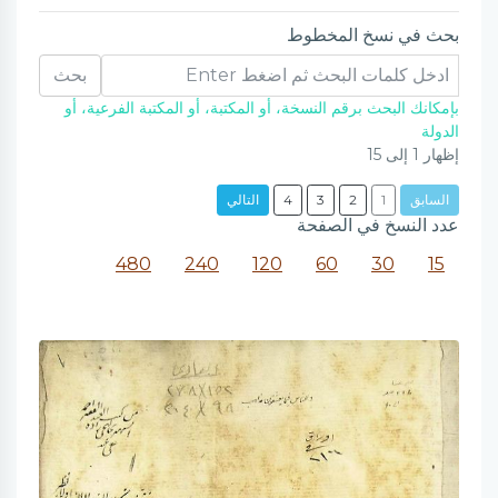
بحث في نسخ المخطوط
بحث
بإمكانك البحث برقم النسخة، أو المكتبة، أو المكتبة الفرعية، أو
الدولة
إظهار
1
إلى
15
السابق
1
2
3
4
التالي
عدد النسخ في الصفحة
480
240
120
60
30
15