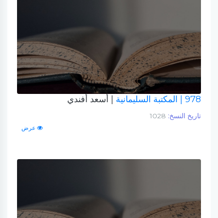
978
| المكتبة السليمانية
| أسعد أفندي
تاريخ النسخ:
1028
عرض