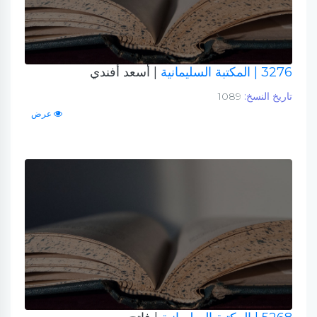
3276
| المكتبة السليمانية
| أسعد أفندي
تاريخ النسخ:
1089
عرض