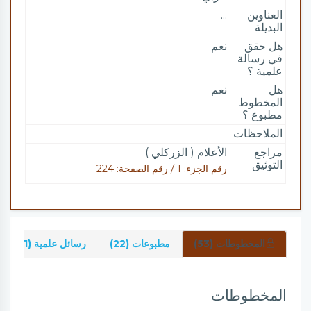
العناوين
...
البديلة
هل حقق
نعم
في رسالة
علمية ؟
هل
نعم
المخطوط
مطبوع ؟
الملاحظات
مراجع
الأعلام ( الزركلي )
التوثيق
رقم الجزء: 1 / رقم الصفحة: 224
المخطوطات (53)
مطبوعات (22)
رسائل علمية (1)
المخطوطات