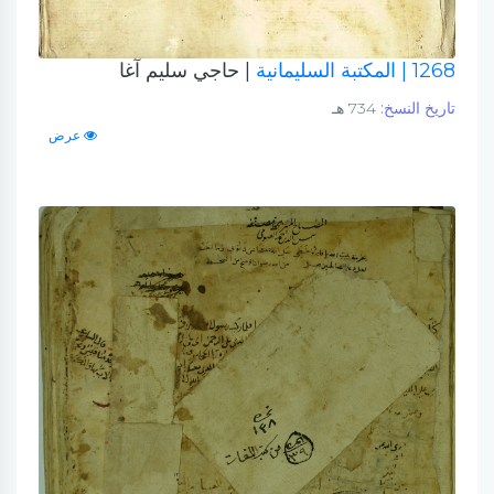
1268
| المكتبة السليمانية
| حاجي سليم آغا
تاريخ النسخ:
734 هـ
عرض