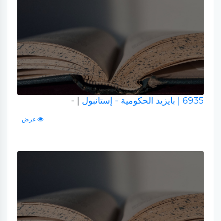
6935
| بايزيد الحكومية - إستانبول
| -
عرض