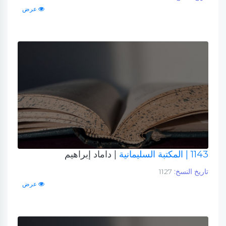
عرض
1143
| المكتبة السليمانية
| داماد إبراهيم
تاريخ النسخ:
1127
عرض