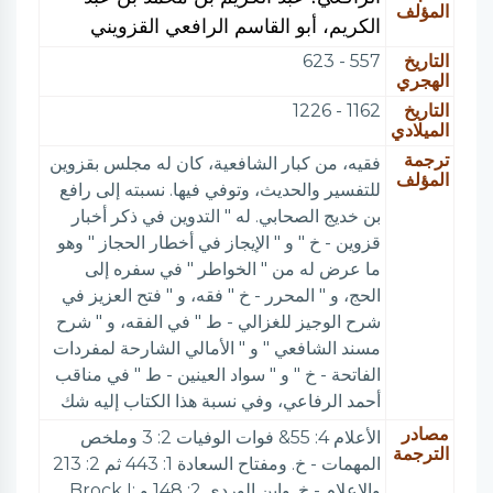
المؤلف
الكريم، أبو القاسم الرافعي القزويني
التاريخ
557 - 623
الهجري
التاريخ
1162 - 1226
الميلادي
ترجمة
فقيه، من كبار الشافعية، كان له مجلس بقزوين
المؤلف
للتفسير والحديث، وتوفي فيها. نسبته إلى رافع
بن خديج الصحابي. له " التدوين في ذكر أخبار
قزوين - خ " و " الإيجاز في أخطار الحجاز " وهو
ما عرض له من " الخواطر " في سفره إلى
الحج، و " المحرر - خ " فقه، و " فتح العزيز في
شرح الوجيز للغزالي - ط " في الفقه، و " شرح
مسند الشافعي " و " الأمالي الشارحة لمفردات
الفاتحة - خ " و " سواد العينين - ط " في مناقب
أحمد الرفاعي، وفي نسبة هذا الكتاب إليه شك
مصادر
الأعلام 4: 55& فوات الوفيات 2: 3 وملخص
الترجمة
المهمات - خ. ومفتاح السعادة 1: 443 ثم 2: 213
والإعلام - خ. وابن الوردي 2: 148 و Brock I: