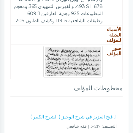
493 S I: 678. والفهرس التمهيدي 365 ومعجم
المطبوعات 925 وهدية العارفين 1: 609
وطبقات الشافعية 5: 119 وكشف الظنون 205
الأسماء
البديلة
للمؤلف
صور
المؤلف
مخطوطات المؤلف
1. فتح العزيز في شرح الوجيز ( الشرح الكبير )
التصنيف:
217-3 | فقه شافعي