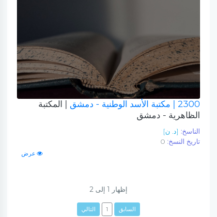
2300
| مكتبة الأسد الوطنية - دمشق
| المكتبة
الظاهرية - دمشق
الناسخ:
[د. ن]
تاريخ النسخ:
0
عرض
إظهار
1
إلى
2
السابق
1
التالي