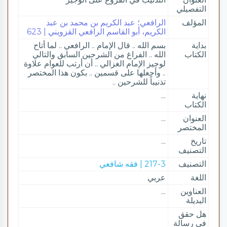
التفصيلي
المؤلف
الرافعي؛ عبد الكريم بن محمد بن عبد
الكريم، أبو القاسم الرافعي القزويني | 623
بداية
بسم الله .. قال الإمام .. الرافعي .. لما أتاح
الكتاب
الله .. الفراغ من الشرحين السابق والتالي
لوجيز الإمام الغزالي .. أن أرتب للعوام علاوة
.. وأجعلها على قسمين .. بكون هذا المختصر
تذنيباً للشرحين ..
نهاية
...
الكتاب
العنوان
...
المختصر
تاريخ
...
التصنيف
التصنيف
217-3 | فقه شافعي
اللغة
عربي
العناوين
...
البديلة
هل حقق
في رسالة