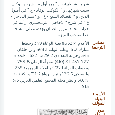
شرح الشاطبية - خ " وهو أول من شرحها، وكان
سبب شهرتها، و " الكوكب الوقاد - خ " في أصول
الدين، و " القصائد السبع - خ " و " منير الدياجي -
خ " في شرح " الأحاجي " للزمخشري، رأيته في
خزانة محمد سرور الصبان بجدة، وعلى النسخة
خط صاحب الترجمة
مصادر
الأعلام 4: 332& بغية الوعاة 349 وخطط
الترجمة
مبارك 2: 15 وغاية النهاية 1: 568 وابن خلكان 1:
345 وخزانة البغدادي 2: 529، , Brock I: 522
(410) S I: 457, 727. ومرآة الزمان 8: 758
وطبقات القراء 1: 568 والقلائد الجوهرية 238
والسبكي 5: 126 وإنباه الرواة 2: 311 والكتبخانة
7: 566 وانظر مجلة المجمع العلمي العربي 43:
913
الأسماء
البديلة
للمؤلف
صور
المؤلف