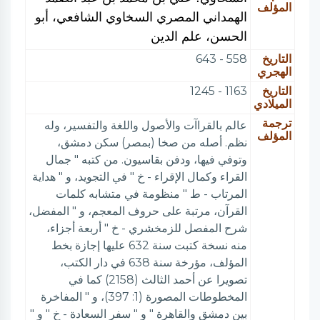
المؤلف
الهمداني المصري السخاوي الشافعي، أبو
الحسن، علم الدين
التاريخ
558 - 643
الهجري
التاريخ
1163 - 1245
الميلادي
ترجمة
عالم بالقراآت والأصول واللغة والتفسير، وله
المؤلف
نظم. أصله من صخا (بمصر) سكن دمشق،
وتوفي فيها، ودفن بقاسيون. من كتبه " جمال
القراء وكمال الإقراء - خ " في التجويد، و " هداية
المرتاب - ط " منظومة في متشابه كلمات
القرآن، مرتبة على حروف المعجم، و " المفضل،
شرح المفصل للزمخشري - خ " أربعة أجزاء،
منه نسخة كتبت سنة 632 عليها إجازة بخط
المؤلف، مؤرخة سنة 638 في دار الكتب،
تصويرا عن أحمد الثالث (2158) كما في
المخطوطات المصورة (1: 397)، و " المفاخرة
بين دمشق والقاهرة " و " سفر السعادة - خ " و "