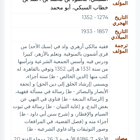
المؤلف
خطاب السبكي، أبو محمد
التاريخ
1274 - 1352
الهجري
التاريخ
1857 - 1933
الميلادي
ترجمة
فقيه مالكي أزهري. ولد في (سبك الأحد) من
المؤلف
قرى أشمون بالمنوفية. وتعلم بالأزهر، كبيرا
ودرس فيه. وأسس الجمعية الشرعية وترأسها
من سنة 1331 هـ إلى 1352 وتوفي بالقاهرة. له
كتب منها (الدين الخالص - ط) ستة أجزاء،
ويسمى (إرشاد الخلق إلى دين الحق) و (تحفة
الأبصار والبصائر - ط) رسالة في مسألة فقهية،
و (الرسالة البديعة - ط) فتاوى في النهي عن
بعض البدع، و (غاية التبيان - ط) رسالة في ثبوت
الصيام والإفطار، و (شرح سنن أبي داود - ط)
أجزاء منه و (فصل القضية، في المرافعات
وصور التوثيقات والدعاوي الشرعية - ط)
مصادر
الأعلام 7: 186& الأزهرية 3: 26 ومجلة الفتح 20