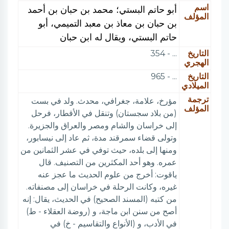
اسم
أبو حاتم البستي؛ محمد بن حبان بن أحمد
المؤلف
بن حبان بن معاذ بن معبد التميمي، أبو
حاتم البستي، ويقال له ابن حبان
التاريخ
... - 354
الهجري
التاريخ
... - 965
الميلادي
ترجمة
مؤرخ، علامة، جغرافي، محدث. ولد في بست
المؤلف
(من بلاد سجستان) وتنقل في الأقطار، فرحل
إلى خراسان والشام ومصر والعراق والجزيرة.
وتولى قضاء سمرقند مدة، ثم عاد إلى نيسابور،
ومنها إلى بلده، حيث توفي في عشر الثمانين من
عمره. وهو أحد المكثرين من التصنيف. قال
ياقوت: أخرج من علوم الحديث ما عجز عنه
غيره، وكانت الرحلة في خراسان إلى مصنفاته.
من كتبه (المسند الصحيح) في الحديث، يقال: إنه
أصح من سنن ابن ماجة، و (روضة العقلاء - ط)
في الأدب، و (الأنواع والتقاسيم - خ) في