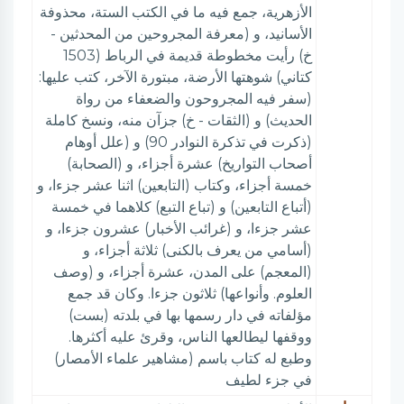
الأزهرية، جمع فيه ما في الكتب الستة، محذوفة
الأسانيد، و (معرفة المجروحين من المحدثين -
خ) رأيت مخطوطة قديمة في الرباط (1503
كتاني) شوهتها الأرضة، مبتورة الآخر، كتب عليها:
(سفر فيه المجروحون والضعفاء من رواة
الحديث) و (الثقات - خ) جزآن منه، ونسخ كاملة
(ذكرت في تذكرة النوادر 90) و (علل أوهام
أصحاب التواريخ) عشرة أجزاء، و (الصحابة)
خمسة أجزاء، وكتاب (التابعين) اثنا عشر جزءا، و
(أتباع التابعين) و (تباع التبع) كلاهما في خمسة
عشر جزءا، و (غرائب الأخبار) عشرون جزءا، و
(أسامي من يعرف بالكنى) ثلاثة أجزاء، و
(المعجم) على المدن، عشرة أجزاء، و (وصف
العلوم. وأنواعها) ثلاثون جزءا. وكان قد جمع
مؤلفاته في دار رسمها بها في بلدته (بست)
ووقفها ليطالعها الناس، وقرئ عليه أكثرها.
وطبع له كتاب باسم (مشاهير علماء الأمصار)
في جزء لطيف