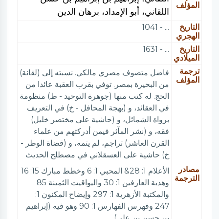
المؤلف
اللقاني، أبو الإمداد، برهان الدين
التاريخ
... - 1041
الهجري
التاريخ
... - 1631
الميلادي
ترجمة
فاضل متصوف مصري مالكي. نسبته إلى (لقانة)
المؤلف
من البحيرة بمصر. توفي بقرب العقبة عائدا من
الحج. له كتب منها (جوهرة التوحيد - ط) منظومة
في العقائد، و (بهجة المحافل - خ) في التعريف
برواة الشمائل، و (حاشية على مختصر خليل)
فقه، و (نشر المآثر فيمن أدركتهم من علماء
القرن العاشر) تراجم، لم يتمه، و (قضاة الوطر -
خ) حاشية على العسقلاني في مصطلح الحديث
مصادر
الأعلام 1: 28& المحبي 1: 6 وخطط مبارك 15: 16
الترجمة
وهدية العارفين 1: 30 واليواقيت الثمينة 85
والمكتبة الأزهرية 1: 297 وإيضاح المكنون 1:
247 وفهرس الفهارس 1: 90 وهو فيه (إبراهيم
بن حسن بن علي)