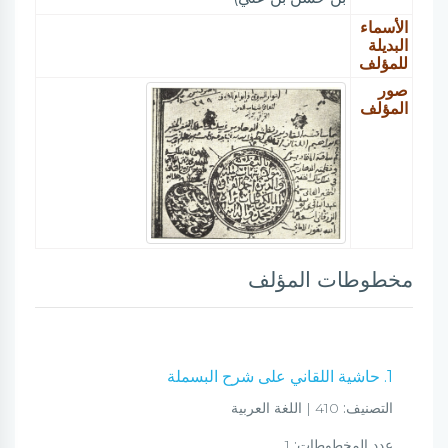
الأسماء
البديلة
للمؤلف
صور
المؤلف
مخطوطات المؤلف
1. حاشية اللقاني على شرح البسملة
التصنيف:
410 | اللغة العربية
عدد المخطوطات:
1