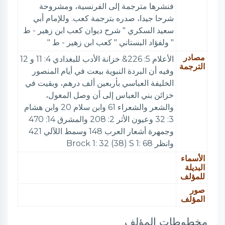
فنشرها مترجمة إلى الفرنسية، ومشروحة
شرحا جيدا، صدره بترجمة كعب. وللإمام أبي
سعيد السكري " شرح ديوان كعب ابن زهير - ط
" ولفؤاد البستاني " كعب ابن زهير - ط "
مصادر
الأعلام 5: 226& خزانة الأدب للبغدادي 4: 11 و 12
الترجمة
وفيه أن البردة النبوية بيعت في أيام المنصور
الخليفة العباسي بأربعين ألف درهم، وبقيت في
خزائن بني العباس إلى أن وصل المغول،
والشعر والشعراء 61 وابن سلام 20 وابن هشام
3: 32 وعيون الأثر 2: 208 والمشرق 14: 470
وجمهرة أشعار العرب 148 وسمط اللآلي 421
وانظر Brock 1: 32 (38) S 1: 68
الأسماء
البديلة
للمؤلف
صور
المؤلف
مخطوطات المؤلف