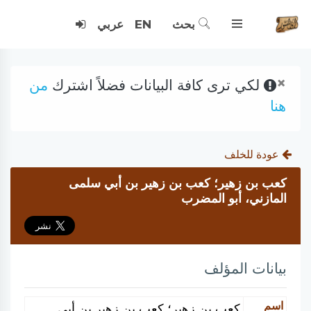
بحث
EN
عربي
×
لكي ترى كافة البيانات فضلاً اشترك
من
هنا
عودة للخلف
كعب بن زهير؛ كعب بن زهير بن أبي سلمى
المازني، أبو المضرب
بيانات المؤلف
اسم
كعب بن زهير؛ كعب بن زهير بن أبي