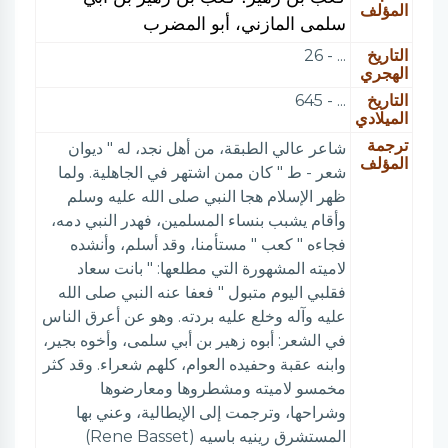
المؤلف
سلمى المازني، أبو المضرب
التاريخ
... - 26
الهجري
التاريخ
... - 645
الميلادي
ترجمة
شاعر عالي الطبقة، من أهل نجد، له " ديوان
المؤلف
شعر - ط " كان ممن اشتهر في الجاهلية. ولما
ظهر الإسلام هجا النبي صلى الله عليه وسلم
وأقام يشبب بنساء المسلمين، فهدر النبي دمه،
فجاءه " كعب " مستأمنا، وقد أسلم، وأنشده
لاميته المشهورة التي مطلعها: " بانت سعاد
فقلبي اليوم متبول " فعفا عنه النبي صلى الله
عليه وآله وخلع عليه بردته. وهو عن أعرق الناس
في الشعر: أبوه زهير بن أبي سلمى، وأخوه بجير،
وابنه عقبة وحفيده العوام، كلهم شعراء. وقد كثر
مخمسو لاميته ومشطروها ومعارضوها
وشراحها، وترجمت إلى الإيطالية، وعني بها
المستشرق رينيه باسيه (Rene Basset)