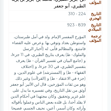
المؤلف
الطبري، أبو جعفر
التاريخ
224 - 310
الهجري
التاريخ
839 - 923
الميلادي
ترجمة
المؤرخ المفسر الإمام. ولد في آمل طبرستان،
المؤلف
واستوطن بغداد وتوفي بها. وعرض عليه القضاء
فامتنع، والمظالم فأبى. له (أخبار الرسل
والملوك- ط) يعرف بتاريخ الطبري، في 11 جزءا،
و (جامع البيان في تفسير القرآن - ط) يعرف
بتفسير الطبري، في 30 جزءا، و (اختلاف
الفقهاء - ط) و (المسترشد) في علوم الدين، و
(جزء في الاعتقاد - ط) و (القراآت) وغير ذلك.
وهو من ثقات المؤرخين، قال ابن الأثير: أبو جعفر
أوثق من نقل التاريخ، وفي تفسيره ما يدل على
علم غزير وتحقيق. وكان مجتهدا في أحكام الدين
لا يقلد أحدا، بل قلده بعض الناس وعملوا بأقواله
وآرائه. وكان أسمر، أعين، نحيف الجسم، فصيحا