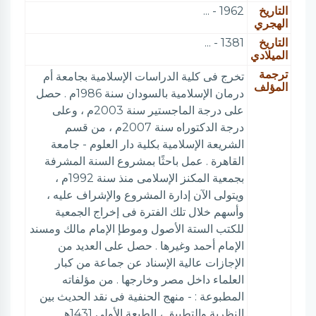
التاريخ
1962 - ...
الهجري
التاريخ
1381 - ...
الميلادي
ترجمة
تخرج فى كلية الدراسات الإسلامية بجامعة أم
المؤلف
درمان الإسلامية بالسودان سنة 1986م . حصل
على درجة الماجستير سنة 2003م ، وعلى
درجة الدكتوراه سنة 2007م ، من قسم
الشريعة الإسلامية بكلية دار العلوم - جامعة
القاهرة . عمل باحثًا بمشروع السنة المشرفة
بجمعية المكنز الإسلامى منذ سنة 1992م ،
ويتولى الآن إدارة المشروع والإشراف عليه ،
وأسهم خلال تلك الفترة فى إخراج الجمعية
للكتب الستة الأصول وموطإ الإمام مالك ومسند
الإمام أحمد وغيرها . حصل على العديد من
الإجازات عالية الإسناد عن جماعة من كبار
العلماء داخل مصر وخارجها . من مؤلفاته
المطبوعة : - منهج الحنفية فى نقد الحديث بين
النظرية والتطبيق ، الطبعة الأولى 1431هـ