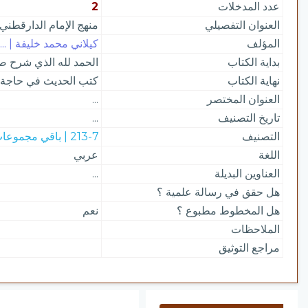
عدد المدخلات
2
العنوان التفصيلي
منهج الإمام الدارقطني
المؤلف
كيلاني محمد خليفة | ...
بداية الكتاب
الحمد لله الذي شرح صدو
نهاية الكتاب
كتب الحديث في حاجة ل
العنوان المختصر
...
تاريخ التصنيف
...
التصنيف
213-7 | باقي مجموعات الحديث
اللغة
عربي
العناوين البديلة
...
هل حقق في رسالة علمية ؟
هل المخطوط مطبوع ؟
نعم
الملاحظات
مراجع التوثيق