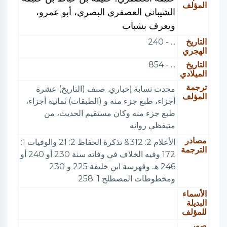
المؤلف
الشيباني العصفري البصري، أبو عمرو،
ويعرف بشباب
التاريخ
... - 240
الهجري
التاريخ
... - 854
الميلادي
ترجمة
محدث نسابة إخباري. صنف (التاريخ) عشرة
المؤلف
أجزاء، طبع جزء منه و (الطبقات) ثمانية أجزاء،
طبع جزء منه وكان مستقيم الحديث، من
متيقظي رواته
مصادر
الأعلام 2: 312& تذكرة الحفاظ 2: 21 والوفيات 1:
الترجمة
172 وفيه الخلاف في وفاته سنة 230 أو 240 أو
246 هـ وفهرسة ابن خليفة 225 و 230
ومخطوطات المصطلح 1: 258
الأسماء
البديلة
للمؤلف
صور