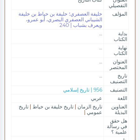
التفصيلي
المؤلف
خليفة العصفري؛ خليفة بن خياط بن خليفة
الشيباني العصفري البصري، أبو عمرو،
ويعرف بشباب | 240
بداية
...
الكتاب
نهاية
...
الكتاب
العنوان
...
المختصر
تاريخ
...
التصنيف
التصنيف
956 | تاريخ إسلامي
اللغة
عربي
العناوين
تاريخ الزمان
|
تاريخ خليفة بن خياط
|
تاريخ
البديلة
عمومي
|
هل حقق
في رسالة
علمية ؟