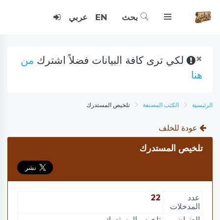
بحث
EN
عربي
×
لكي ترى كافة البيانات فضلاً اشترك
من
هنا
الرئيسية
الكتب المصنفة
تلخيص المستدرك
عودة للخلف
تلخيص المستدرك
عدد
22
المدخلات
العنوان
تلخيص المستدرك