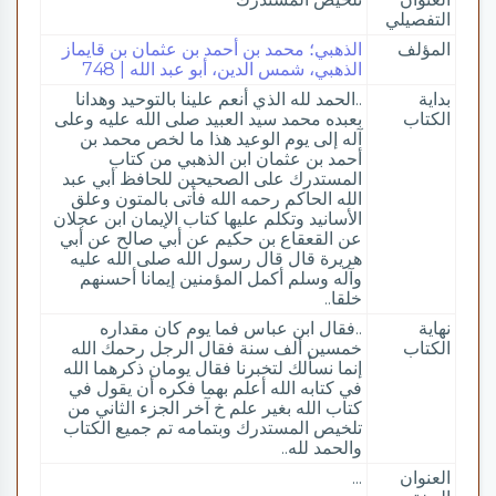
التفصيلي
المؤلف
الذهبي؛ محمد بن أحمد بن عثمان بن قايماز
الذهبي، شمس الدين، أبو عبد الله | 748
بداية
..الحمد لله الذي أنعم علينا بالتوحيد وهدانا
الكتاب
بعبده محمد سيد العبيد صلى الله عليه وعلى
آله إلى يوم الوعيد هذا ما لخص محمد بن
أحمد بن عثمان ابن الذهبي من كتاب
المستدرك على الصحيحين للحافظ أبي عبد
الله الحاكم رحمه الله فأتى بالمتون وعلق
الأسانيد وتكلم عليها كتاب الإيمان ابن عجلان
عن القعقاع بن حكيم عن أبي صالح عن أبي
هريرة قال قال رسول الله صلى الله عليه
وآله وسلم أكمل المؤمنين إيمانا أحسنهم
خلقا..
نهاية
..فقال ابن عباس فما يوم كان مقداره
الكتاب
خمسين ألف سنة فقال الرجل رحمك الله
إنما نسألك لتخبرنا فقال يومان ذكرهما الله
في كتابه الله أعلم بهما فكره أن يقول في
كتاب الله بغير علم خ آخر الجزء الثاني من
تلخيص المستدرك وبتمامه تم جميع الكتاب
والحمد لله..
العنوان
...