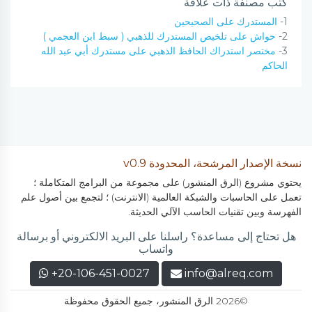
كتب مصنفة ذات علاقة
1-
المستدرك على الصحيحين
2-
حواش على تلخيص المستدرك للذهبي ( سبط ابن العجمي )
3-
مختصر استدراك الحافظ الذهبي على مستدرك أبي عبد الله
الحاكم
نسخة الإصدار المرشحة، المحدودة v0.9
يحتوي مشروع (الرق المنشور) على مجموعة من البرامج المتكاملة ؛
تعمل على الحاسبات والشبكة العالمية (الانترنت) ؛ لتجمع بين أصول علم
الفهرسة وبين تقنيات الحاسب الآلي الحديثة.
هل تحتاج إلى مساعدة؟ راسلنا على البريد الالكتروني أو برسالة
واتساب
+20-106-451-0027
info@alreq.com
©2026 الرق المنشور، جميع الحقوق محفوظة