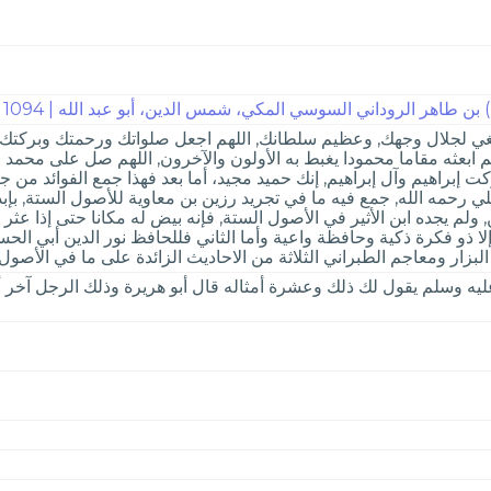
ن طاهر الروداني السوسي المكي، شمس الدين، أبو عبد الله | 1094
بغي لجلال وجهك, وعظيم سلطانك, اللهم اجعل صلواتك ورحمتك وبركتك ع
 ابعثه مقاما محمودا يغبط به الأولون والآخرون, اللهم صل على محمد 
 إبراهيم وآل إبراهيم, إنك حميد مجيد، أما بعد فهذا جمع الفوائد من جا
ي رحمه الله, جمع فيه ما في تجريد رزين بن معاوية للأصول الستة, بإب
 ولم يجده ابن الأثير في الأصول الستة, فإنه بيض له مكانا حتى إذا عث
 ذو فكرة ذكية وحافظة واعية وأما الثاني فللحافظ نور الدين أبي الحس
بزار ومعاجم الطبراني الثلاثة من الاحاديث الزائدة على ما في الأصول 
يه وسلم يقول لك ذلك وعشرة أمثاله قال أبو هريرة وذلك الرجل آخر أهل