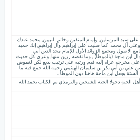
لى سيد المرسلين, وإمام المتقين وخاتم النبيين, محمد عبدك
وعلى آل محمد, كما صليت على إبراهيم وآل إبراهيم, إنك حميد
مع الاصول ومجمع الزوائد الأول للإمام مجد الدين أبي
دال ابن ماجة (بالموطأ) , وما نقصه رزين منها, وعزى كل حديث
ر على مخرجه عزاه إليه فيه, ورتبه على ترتيب بديع لكن لغموض
ن علي بن أبي بكر بن سليمان الهيثمي رحمه الله جمع فيه ما
الستة بجعل ابن ماجة هاهنا دون الموطأ ..
 الجنةِ دخولا الجنة للشيخين والترمذي تم الكتاب بحمد الله