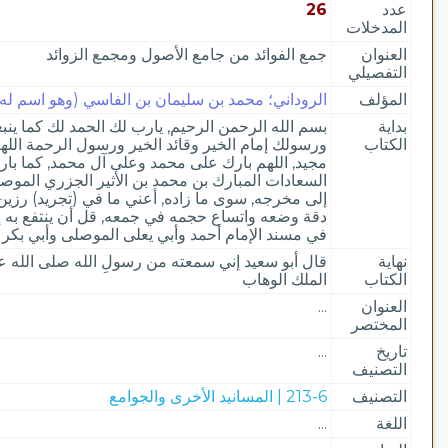
عدد
26
المدخلات
العنوان
جمع الفوائد من جامع الأصول ومجمع الزوائد
التفصيلي
المؤلف
الروداني؛ محمد بن سليمان بن الفاسي (وهو اسم له) ب
بداية
بسم الله الرحمن الرحيم, يارب لك الحمد لك كما ين
الكتاب
ورسولك إمام الخير وقائد الخير ورسول الرحمة اللهم
مجيد, اللهم بارك على محمد وعلى آل محمد, كما باركت
السعادات المبارك بن محمد بن الأثير الجزري الموصل
إلى مخرجه, سوى ما زاده, أعني ما في (تجريد) رزين,
دقة وضعه واتساع حجمه في جمعه, قل أن ينتفع به إلا
في مسند الإمام أحمد وأبي يعلى الموصلى وأبي بكر ال
نهاية
قال أبو سعيد إني سمعته من رسولِ الله صلى الله عل
الكتاب
الملك الوهاب
العنوان
...
المختصر
تاريخ
...
التصنيف
التصنيف
213-6 | المسانيد الأخرى والجوامع
اللغة
...