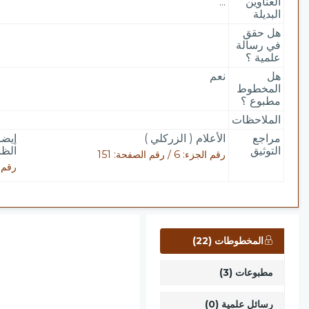
العناوين
...
البديلة
هل حقق
في رسالة
علمية ؟
هل
نعم
المخطوط
مطبوع ؟
الملاحظات
مراجع
الأعلام ( الزركلي )
إيضا
التوثيق
الظن
رقم الجزء: 6 / رقم الصفحة: 151
رقم الجزء: 
المخطوطات (22)
مطبوعات (3)
رسائل علمية (0)