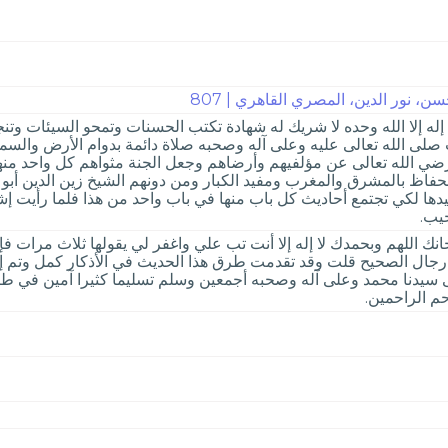
ن، نور الدين، المصري القاهري | 807
 إله إلا الله وحده لا شريك له شهادة تكتب الحسنات وتمحو السيئات و
ت صلى الله تعالى عليه وعلى آله وصحبه صلاة دائمة بدوام الأرض والس
ة رضي الله تعالى عن مؤلفيهم وأرضاهم وجعل الجنة مثواهم كل واحد م
اظ بالمشرق والمغرب ومفيد الكبار ومن دونهم الشيخ زين الدين أبو 
نيدها لكي تجتمع أحاديث كل باب منها في باب واحد من هذا فلما رأيت إ
جيب.
انك اللهم وبحمدك لا إله إلا أنت تب علي واغفر لي يقولها ثلاث مرا
ى رجال الصحيح قلت وقد تقدمت طرق هذا الحديث في الأذكار كمل وتم إن 
 سيدنا محمد وعلى آله وصحبه أجمعين وسلم تسليما كثيرا آمين في طي
حم الراحمين.