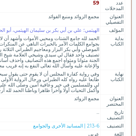
عدد
59
المدخلات
العنوان
مجمع الزوائد ومنبع الفوائد
التفصيلي
المؤلف
الهيثمي؛ علي بن أبي بكر بن سليمان الهيثمي، أبو الحس
بداية
الحمد لله جامع الشتات ومحيي الأموات وأشهد أن لا
الكتاب
بجوامع الكلمات الآمر بالخيرات الناهي عن المنكرا
الموصلي وأبي بكر البزار ومعاجيم الطبراني الثلاث
تصنيف واحد فقال لي سيدي وشيخي العلامة شيخ الحف
الجنة مثوانا ومثواه اجمع هذه التصانيف واحذف أسا
والإعانة عليه وأسأل الله تعالى النفع به إنه قريب م
نهاية
وفي رواية كفارة المجلس أن لا يقوم حتى يقول سبح
الكتاب
طابعا عليه رواه كله الطبراني ورجال الرواية الأول
لي وللمسلمين في خير وعافية آمين وصلى الله على
وأكمل التحيات أولا وآخرا ظاهرا وباطنا الحمد لله أر
العنوان
مجمع الزوائد
المختصر
تاريخ
...
التصنيف
التصنيف
213-6 | المسانيد الأخرى والجوامع
اللغة
عربي