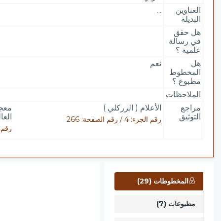
العناوين
...
البديلة
هل حقق
في رسالة
علمية ؟
هل
نعم
المخطوط
مطبوع ؟
الملاحظات
مراجع
الأعلام ( الزركلي )
معجم
التوثيق
العال
رقم الجزء: 4 / رقم الصفحة: 266
رقم الجزء: 3
المخطوطات (29)
مطبوعات (7)