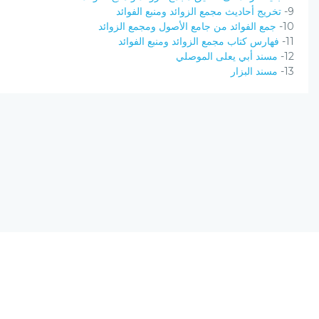
9-
تخريج أحاديث مجمع الزوائد ومنبع الفوائد
10-
جمع الفوائد من جامع الأصول ومجمع الزوائد
11-
فهارس كتاب مجمع الزوائد ومنبع الفوائد
12-
مسند أبي يعلى الموصلي
13-
مسند البزار
نسخة الإصدار المرشحة، المحدودة v0.9
يحتوي مشروع (الرق المنشور) على مجموعة من البرامج المتكاملة ؛ تعمل على
(الانترنت) ؛ لتجمع بين أصول علم الفهرسة وبين تقنيات الحاسب الآلي الحديثة.