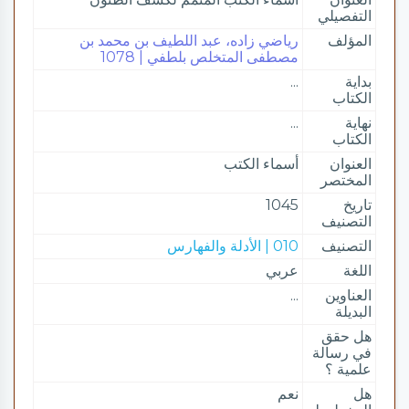
التفصيلي
المؤلف
رياضي زاده، عبد اللطيف بن محمد بن
مصطفى المتخلص بلطفي | 1078
بداية
...
الكتاب
نهاية
...
الكتاب
العنوان
أسماء الكتب
المختصر
تاريخ
1045
التصنيف
التصنيف
010 | الأدلة والفهارس
اللغة
عربي
العناوين
...
البديلة
هل حقق
في رسالة
علمية ؟
هل
نعم