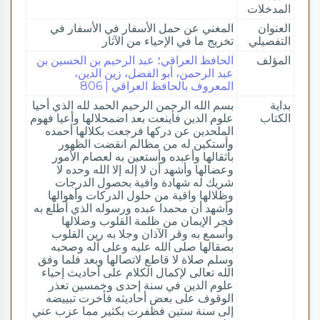
المدخلات
العنوان
المغني عن حمل الأسفار في الأسفار في
التفصيلي
تخريج ما في الإحياء من الآثار
المؤلف
الحافظ العراقي؛ عبد الرحيم بن الحسين بن
عبد الرحمن، أبو الفضل، زين الدين،
المعروف بالحافظ العراقي | 806
بداية
بسم الله الرحمن الرحيم الحمد لله الذي أحيا
الكتاب
علوم الدين فأينعت بعد اضمحلالها وأعيا فهوم
الملحدين عن دركها فرجعت بكلالها أحمده
وأستكين له من مظالم انقضت الظهور
بأثقالها وأعبده وأستعين به لعصام الأمور
وعضالها وأشهد أن لا إله إلا الله وحده لا
شريك له شهادة وافية بحصول الدرجات
وظلالها واقية من حلول الدركات وأهوالها
وأشهد أن محمدا عبده ورسوله الذي أطلع به
فجر الإيمان من ظلمة القلوب وضلالها
وأسمع به وقر الآذان وجلا به رين القلوب
بصقالها صلى الله عليه وعلى آله وصحبه
وسلم صلاة لا قاطع لاتصالها وبعد فلما وفق
الله تعالى لإكمال الكلام على أحاديث إحياء
علوم الدين في سنة إحدى وخمسين تعذر
الوقوف على بعض أحاديثه فأخرت تبييضه
إلى سنة ستين فظفرت بكثير مما عزب عني