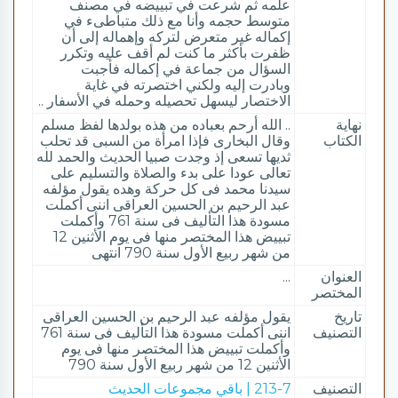
علمه ثم شرعت في تبييضه في مصنف
متوسط حجمه وأنا مع ذلك متباطىء في
إكماله غير متعرض لتركه وإهماله إلى أن
ظفرت بأكثر ما كنت لم أقف عليه وتكرر
السؤال من جماعة في إكماله فأجبت
وبادرت إليه ولكني اختصرته في غاية
الاختصار ليسهل تحصيله وحمله في الأسفار ..
نهاية
.. الله أرحم بعباده من هذه بولدها لفظ مسلم
الكتاب
وقال البخارى فإذا امرأة من السبى قد تحلب
ثديها تسعى إذ وجدت صبيا الحديث والحمد لله
تعالى عودا على بدء والصلاة والتسليم على
سيدنا محمد فى كل حركة وهده يقول مؤلفه
عبد الرحيم بن الحسين العراقى اننى أكملت
مسودة هذا التأليف فى سنة 761 وأكملت
تبييض هذا المختصر منها فى يوم الأثنين 12
من شهر ربيع الأول سنة 790 انتهى
العنوان
...
المختصر
تاريخ
يقول مؤلفه عبد الرحيم بن الحسين العراقى
التصنيف
اننى أكملت مسودة هذا التأليف فى سنة 761
وأكملت تبييض هذا المختصر منها فى يوم
الأثنين 12 من شهر ربيع الأول سنة 790
التصنيف
213-7 | باقي مجموعات الحديث