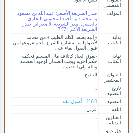
التفصيلي
المؤلف
صدر الشريعة الأصغر؛ عبيد الله بن مسعود
بن محمود بن أحمد المحبوبي البخاري
بالحنفي، صدر الشريعة الأصغر ابن صدر
الشريعة الأكبر | 747
بداية
﴿ إليه يصعد الكلم الطيب ﴾ من محامد
الكتاب
لأصولها من مشارع الشرع ماء ولفروعها من
قبول القبول نماء على
نهاية
حقوق العباد كإتلاف مال المسلم فحكمه
الكتاب
حكم أخويه ويجب الضمان لوجود العصمة
والله ولي العصمة
العنوان
التنقيح
المختصر
تاريخ
...
التصنيف
التصنيف
216-1 | أصول فقه
اللغة
عربي
العناوين
...
البديلة
هل حقق