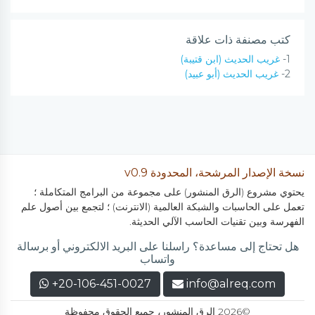
كتب مصنفة ذات علاقة
1-
غريب الحديث (ابن قتيبة)
2-
غريب الحديث (أبو عبيد)
نسخة الإصدار المرشحة، المحدودة v0.9
يحتوي مشروع (الرق المنشور) على مجموعة من البرامج المتكاملة ؛
تعمل على الحاسبات والشبكة العالمية (الانترنت) ؛ لتجمع بين أصول علم
الفهرسة وبين تقنيات الحاسب الآلي الحديثة.
هل تحتاج إلى مساعدة؟ راسلنا على البريد الالكتروني أو برسالة
واتساب
+20-106-451-0027
info@alreq.com
©2026 الرق المنشور، جميع الحقوق محفوظة