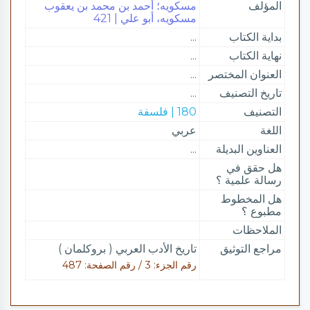
المؤلف
مسكويه؛ أحمد بن محمد بن يعقوب
مسكويه، أبو علي | 421
بداية الكتاب
...
نهاية الكتاب
...
العنوان المختصر
...
تاريخ التصنيف
...
التصنيف
180 | فلسفة
اللغة
عربي
العناوين البديلة
...
هل حقق في
رسالة علمية ؟
هل المخطوط
مطبوع ؟
الملاحظات
مراجع التوثيق
تاريخ الأدب العربي ( بروكلمان )
رقم الجزء: 3 / رقم الصفحة: 487