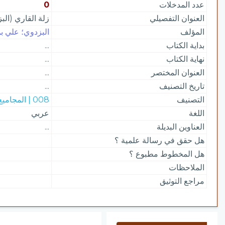
عدد المدخلات
0
العنوان التفصيلي
زلة القاري (الب
المؤلف
البزدوي؛ علي بن
بداية الكتاب
...
نهاية الكتاب
...
العنوان المختصر
...
تاريخ التصنيف
...
التصنيف
008 | المجاميع
اللغة
عربي
العناوين البديلة
...
هل حقق في رسالة علمية ؟
هل المخطوط مطبوع ؟
الملاحظات
مراجع التوثيق