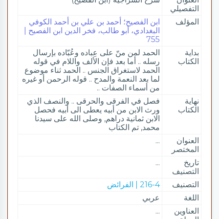
التفصيلي
المؤلف
ابن الفصيح؛ أحمد بن علي بن أحمد الكوفي
البغدادي، أبو طالب، فخر الدين ابن الفصيح |
755
بداية
الحمد لمن منّ على عِباده وعُبّاده بإرسال
الكتاب
رسله .. أما بعد فإن الألف واللام في قوله
الحمد لاستغراق الجنس .. الحمد ثناء موضوع
لما بعد النعمة والمدح .. قوله الرحمن أو غيره
من أسماء الصفات ..
نهاية
فصل في الفرقى والحرقى .. والنصف الذي
الكتاب
ورث الابن من أبيه يعطى الى أبيه فحصل
الابن ثمانية دراهم, وصلى الله على سيدنا
محمد, تم الكتاب
العنوان
...
المختصر
تاريخ
...
التصنيف
التصنيف
216-4 | الفرائض
اللغة
عربي
العناوين
...