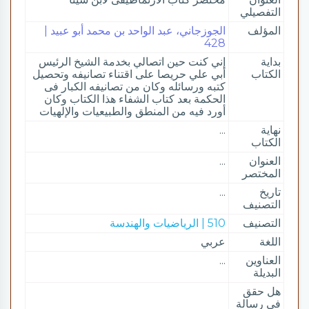
التفصيلي
المؤلف
الجوزجاني، عبد الواحد بن محمد أبو عبيد |
428
بداية
إني كنت حین اتصالي بخدمة الشیخ الرئيس
الكتاب
أبي علي حريصا على اقتناء تصانیفه وتحصیل
كتبه ورسائله وكان من تصانيفه الكبار فى
الحكمة بعد كتاب الشفاء ھذا الكتاب وكان
أورد فیه من المنطق والطبیعیات والإلهیات
نهاية
...
الكتاب
العنوان
...
المختصر
تاريخ
...
التصنيف
التصنيف
510 | الرياضيات والهندسة
اللغة
عربي
العناوين
...
البديلة
هل حقق
في رسالة