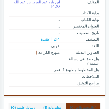
المؤلف
ابن باز، عبد العزيز بن عبد الله |
1420
بداية الكتاب
...
نهاية الكتاب
...
العنوان المختصر
...
تاريخ التصنيف
...
التصنيف
214 | عقيدة
اللغة
عربي
العناوين البديلة
منهاج الكرامة
|
هل حقق في رسالة
علمية ؟
هل المخطوط مطبوع ؟
نعم
الملاحظات
مراجع التوثيق
المخطوطات (0)
مطبوعات (1)
رسائل علمية (0)
شر