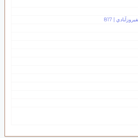
زآبادي | 817