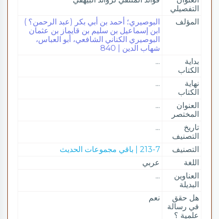
التفصيلي
المؤلف
البوصيري؛ أحمد بن أبي بكر (عبد الرحمن؟ )
ابن إسماعيل بن سليم بن قايماز بن عثمان
البوصيري الكناني الشافعي، أبو العباس،
شهاب الدين | 840
بداية
...
الكتاب
نهاية
...
الكتاب
العنوان
...
المختصر
تاريخ
...
التصنيف
التصنيف
213-7 | باقي مجموعات الحديث
اللغة
عربي
العناوين
...
البديلة
هل حقق
نعم
في رسالة
علمية ؟