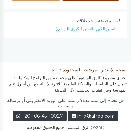
كتب مصنفة ذات علاقة
1-
السنن الكبير (السنن الكبرى للبيهقي)
نسخة الإصدار المرشحة، المحدودة v0.9
يحتوي مشروع (الرق المنشور) على مجموعة من البرامج المتكاملة ؛
تعمل على الحاسبات والشبكة العالمية (الانترنت) ؛ لتجمع بين أصول علم
الفهرسة وبين تقنيات الحاسب الآلي الحديثة.
هل تحتاج إلى مساعدة؟ راسلنا على البريد الالكتروني أو برسالة
واتساب
+20-106-451-0027
info@alreq.com
©2026 الرق المنشور، جميع الحقوق محفوظة