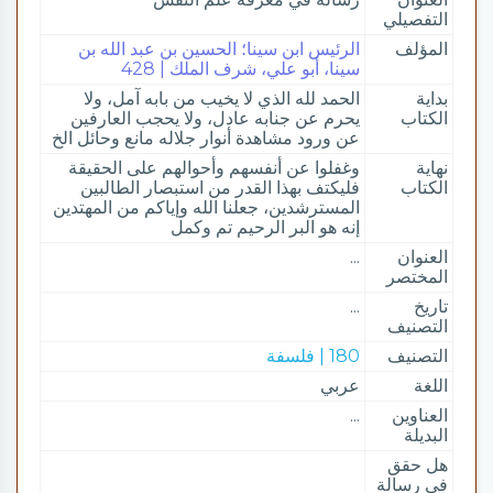
التفصيلي
المؤلف
الرئيس ابن سينا؛ الحسين بن عبد الله بن
سينا، أبو علي، شرف الملك | 428
بداية
الحمد لله الذي لا يخيب من بابه آمل، ولا
الكتاب
يحرم عن جنابه عادل، ولا يحجب العارفين
عن ورود مشاهدة أنوار جلاله مانع وحائل الخ
نهاية
وغفلوا عن أنفسهم وأحوالهم على الحقيقة
الكتاب
فليكتف بهذا القدر من استبصار الطالبين
المسترشدين، جعلنا الله وإياكم من المهتدين
إنه هو البر الرحيم تم وكمل
العنوان
...
المختصر
تاريخ
...
التصنيف
التصنيف
180 | فلسفة
اللغة
عربي
العناوين
...
البديلة
هل حقق
في رسالة