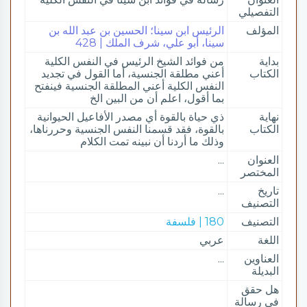
التفصيلي
المؤلف
الرئيس ابن سينا؛ الحسين بن عبد الله بن
سينا، أبو علي، شرف الملك | 428
بداية
من فوائد الشيخ الرئيس في النفس الكلية
الكتاب
أعني مطلقة الجنسية، أما القول في تجديد
النفس الكلية أعني المطلقة الجنسية فينفتح
بما أقول، اعلم أن من البين الخ
نهاية
ذي حياة بالقوة أي مصدر الأفاعيل الحيوانية
الكتاب
بالقوة، فقد قسمنا النفس الجنسية وحررناها،
وذلك ما أردنا أن نبينه تمت الكلام
العنوان
...
المختصر
تاريخ
...
التصنيف
التصنيف
180 | فلسفة
اللغة
عربي
العناوين
...
البديلة
هل حقق
في رسالة