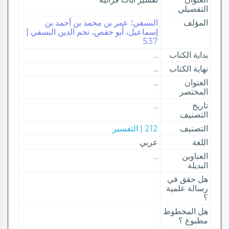
التفصيلي
المؤلف
النسفي؛ عمر بن محمد بن أحمد بن
إسماعيل، أبو حفص، نجم الدين النسفي |
537
بداية الكتاب
...
نهاية الكتاب
...
العنوان
...
المختصر
تاريخ
...
التصنيف
التصنيف
212 | التفسير
اللغة
عربي
العناوين
...
البديلة
هل حقق في
رسالة علمية
؟
هل المخطوط
مطبوع ؟