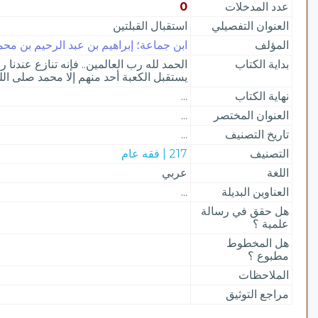
عدد المدخلات
0
العنوان التفصيلي
استقبال القبلتين
المؤلف
ابن جماعة؛ إبراهيم بن عبد الرحيم بن محمد
بداية الكتاب
الحمد لله رب العالمين.. فإنه تنازع عندنا
يستقبل الكعبة أحد منهم إلا محمد صلى ال
نهاية الكتاب
...
العنوان المختصر
...
تاريخ التصنيف
...
التصنيف
217 | فقه عام
اللغة
عربي
العناوين البديلة
...
هل حقق في رسالة
علمية ؟
هل المخطوط
مطبوع ؟
الملاحظات
مراجع التوثيق