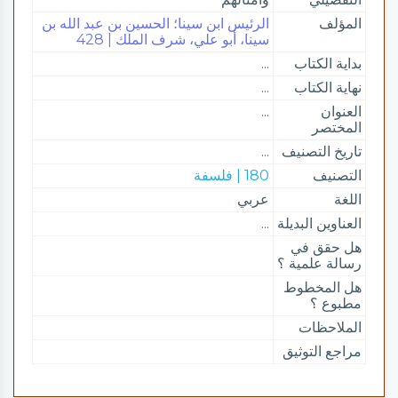
المؤلف
الرئيس ابن سينا؛ الحسين بن عبد الله بن
سينا، أبو علي، شرف الملك | 428
بداية الكتاب
...
نهاية الكتاب
...
العنوان
...
المختصر
تاريخ التصنيف
...
التصنيف
180 | فلسفة
اللغة
عربي
العناوين البديلة
...
هل حقق في
رسالة علمية ؟
هل المخطوط
مطبوع ؟
الملاحظات
مراجع التوثيق