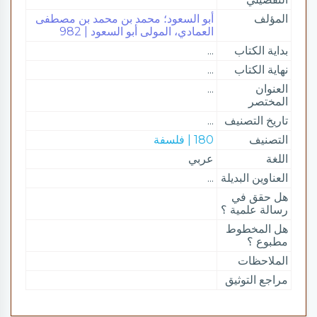
المؤلف
أبو السعود؛ محمد بن محمد بن مصطفى
العمادي، المولى أبو السعود | 982
بداية الكتاب
...
نهاية الكتاب
...
العنوان
...
المختصر
تاريخ التصنيف
...
التصنيف
180 | فلسفة
اللغة
عربي
العناوين البديلة
...
هل حقق في
رسالة علمية ؟
هل المخطوط
مطبوع ؟
الملاحظات
مراجع التوثيق