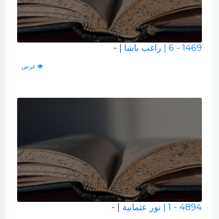
1469 - 6
| راغب باشا
| -
عرض
4894 - 1
| نور عثمانية
| -