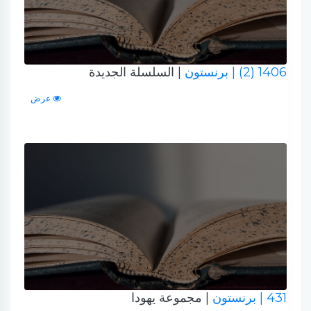
1406 (2)
| برنستون
| السلسلة الجديدة
عرض
431
| برنستون
| مجموعة يهودا