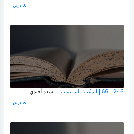
عرض
246 - 66
| المكتبة السليمانية
| أسعد أفندي
عرض