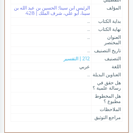
المؤلف
الرئيس ابن سينا؛ الحسين بن عبد الله بن
سينا، أبو علي، شرف الملك | 428
بداية الكتاب
...
نهاية الكتاب
...
العنوان
...
المختصر
تاريخ التصنيف
...
التصنيف
212 | التفسير
اللغة
عربي
العناوين البديلة
...
هل حقق في
رسالة علمية ؟
هل المخطوط
مطبوع ؟
الملاحظات
مراجع التوثيق